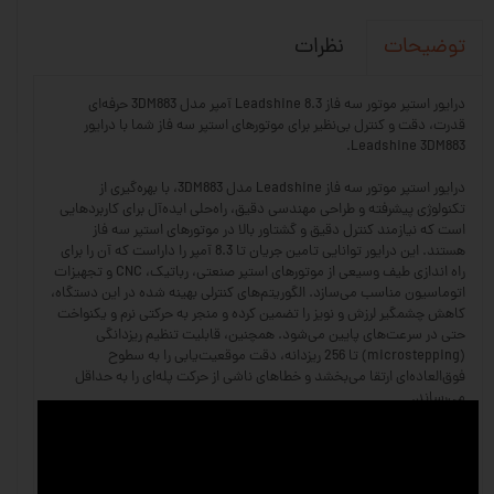
نظرات
توضیحات
درایور استپر موتور سه فاز Leadshine 8.3 آمپر مدل 3DM883 حرفه‌ای
قدرت، دقت و کنترل بی‌نظیر برای موتورهای استپر سه فاز شما با درایور
Leadshine 3DM883.
درایور استپر موتور سه فاز Leadshine مدل 3DM883، با بهره‌گیری از
تکنولوژی پیشرفته و طراحی مهندسی دقیق، راه‌حلی ایده‌آل برای کاربردهایی
است که نیازمند کنترل دقیق و گشتاور بالا در موتورهای استپر سه فاز
هستند. این درایور توانایی تامین جریان تا 8.3 آمپر را داراست که آن را برای
راه اندازی طیف وسیعی از موتورهای استپر صنعتی، رباتیک، CNC و تجهیزات
اتوماسیون مناسب می‌سازد. الگوریتم‌های کنترلی بهینه شده در این دستگاه،
کاهش چشمگیر لرزش و نویز را تضمین کرده و منجر به حرکتی نرم و یکنواخت
حتی در سرعت‌های پایین می‌شود. همچنین، قابلیت تنظیم ریزدانگی
(microstepping) تا 256 ریزدانه، دقت موقعیت‌یابی را به سطوح
فوق‌العاده‌ای ارتقا می‌بخشد و خطاهای ناشی از حرکت پله‌ای را به حداقل
می‌رساند.
سیستم محافظتی داخلی درایور 3DM883، شامل حفاظت در برابر اتصال
کوتاه، اضافه ولتاژ و اضافه جریان، اطمینان از عمر طولانی و عملکرد پایدار
دستگاه و موتور متصل را فراهم می‌آورد. قابلیت تنظیم پارامترها از طریق DIP