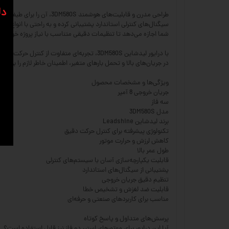
دل
شما اجازه می‌دهد تا تنظیمات دقیقی متناسب با نیاز پروژه خود دا
با درایور لیدشاین 3DM580S، تجربه‌ای متفا
در جریان‌های بالا و تحمل بارهای متغیر، اطمینان خاطر لازم را برای
ویژگی‌ها و مشخصات محصول
جریان خروجی 8 آمپر
سه فاز
مدل 3DM580S
برند لیدشاین Leadshine
تکنولوژی پیشرفته برای کنترل حرکت دقیق
کاهش لرزش و حرارت موتور
طول عمر بالا
قابلیت یکپارچه‌سازی آسان با سیستم‌های کنترلی
پشتیبانی از سیگنال‌های استاندارد
تنظیم دقیق جریان خروجی
قابلیت ضد لغزش و تشخیص خطا
مناسب برای کاربردهای صنعتی و حرفه‌ای
پرسش‌های متداول و پاسخ کوتاه
آیا این درایور برای موتورهای استپر دو فاز نیز قابل استفاده است؟