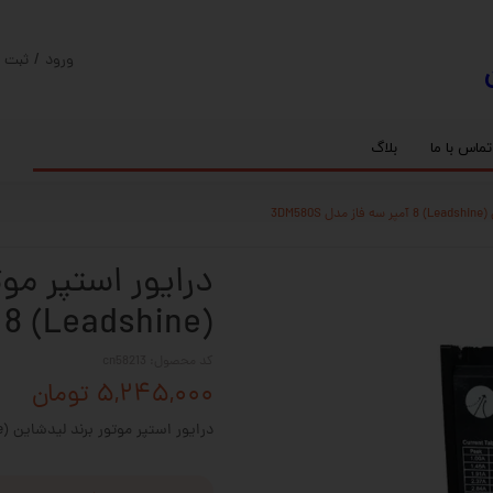
ورود
/
ثبت ن
حساب کارب
تغییر گذر و
تماس با ما
بلاگ
سفارشات
ریل
کنترلر رادونیکس
پیچ بال اسکرو
اسپیندل موتور های HQM
3DM
خروج از حس
بلبرینگ
سروو موتور
شفت پایه دار
گیربکس خورشیدی
گیربکس حلزونی
درایور استپر مو
(Leadshine) 8 آمپر سه فاز مدل 3DM580S
کد محصول: cn58213
۵,۲۴۵,۰۰۰ تومان
درایور استپر موتور برند لیدشاین (Leadshine) 8 آمپر سه فاز مدل 3DM580S