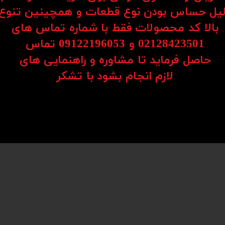
یل حساس بودن نوع قطعات و همچینین تنوع
طراحی مدرن و قابلیت‌های هوشمند 3DM580S، آن را برای طیف وسیعی از کاربردها، از ماشین‌ابزارهای C
سیگنال‌های کنترلی استاندارد پشتیبانی کرده و به راحتی با انواع میکروکنترلرها و سیستم‌های PLC قابل یکپ
بالا کد محصولات فقط با شماره تماس های
شته باشید.
02128423501 و 09122196053​​​​​​​ تماس
وت از کنترل حرکت را لمس خواهید کرد. قابلیت‌های ضد لغزش و تشخیص خطا، اطمینان از عملکرد بی‌نقص
حاصل فرماید تا مشاوره و راهنمایی های
 اجرای پروژه‌های حساس صنعتی فراهم می‌آورد.
​​​​​​​لازم انجام بشود با تشکر​​​​​​​