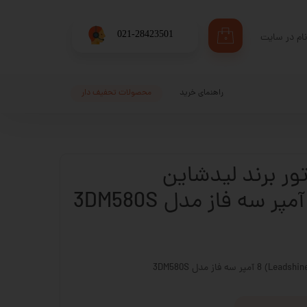
​021-28423501
ام در سایت
۰
ری من
اژه
راهنمای خرید
محصولات تحفیف دار
اب کاربری
تور برند لیدشاین