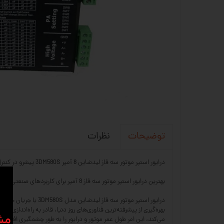
نظرات
توضیحات
درایور استپر موتور سه فاز لیدشاین 8 آمپر 3DM580S پیشرو در کنترل حرکت دقیق
بهترین درایور استپر موتور سه فاز 8 آمپر برای کاربردهای صنعتی و حرفه‌ای.
بهره‌گیری از پیشرفته‌ترین فناوری‌های روز دنیا، قادر به راه‌اندازی 
​​م
می‌کند، این امر طول عمر موتور و درایور را به طور چشمگیری افزای