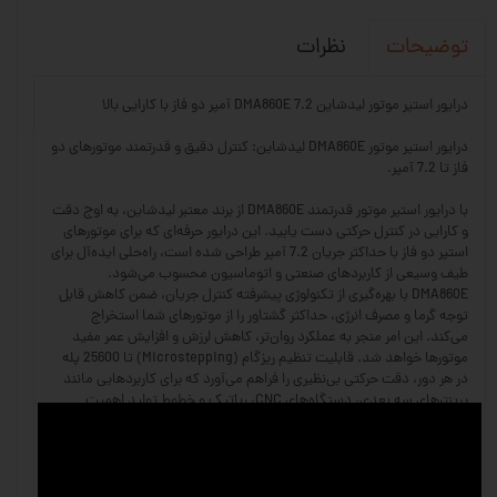
نظرات
توضیحات
درایور استپر موتور لیدشاین DMA860E 7.2 آمپر دو فاز با کارایی بالا
درایور استپر موتور DMA860E لیدشاین: کنترل دقیق و قدرتمند موتورهای دو
فاز تا 7.2 آمپر.
با درایور استپر موتور قدرتمند DMA860E از برند معتبر لیدشاین، به اوج دقت
و کارایی در کنترل حرکتی دست یابید. این درایور حرفه‌ای که برای موتورهای
استپر دو فاز با حداکثر جریان 7.2 آمپر طراحی شده است، راه‌حلی ایده‌آل برای
طیف وسیعی از کاربردهای صنعتی و اتوماسیون محسوب می‌شود.
DMA860E با بهره‌گیری از تکنولوژی پیشرفته کنترل جریان، ضمن کاهش قابل
توجه گرما و مصرف انرژی، حداکثر گشتاور را از موتورهای شما استخراج
می‌کند. این امر منجر به عملکرد روان‌تر، کاهش لرزش و افزایش عمر مفید
موتورها خواهد شد. قابلیت تنظیم ریز‌گام (Microstepping) تا 25600 پله
در هر دور، دقت حرکتی بی‌نظیری را فراهم می‌آورد که برای کاربردهایی مانند
پرینترهای سه بعدی، دستگاه‌های CNC، رباتیک و خطوط تولید اهمیت
حیاتی دارد. نصب و راه‌اندازی DMA860E نیز به لطف ورودی‌های استاندارد و
تنظیمات کاربرپسند، به سادگی انجام می‌گیرد و با اکثر سیستم‌های کنترلی
رایج سازگار است. اطمینان حاصل کنید که سرمایه‌گذاری شما بر روی
تجهیزاتی انجام می‌شود که نه تنها نیازهای فعلی شما را برآورده می‌کنند،