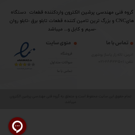
​گروه فنی مهندسی پرشین الکترون واردکننده قطعات دستگاه
هایCNC و بزرگ ترین تامین کننده قطعات تابلو برق -تابلو روان
-سیم و کابل و... میباشد
تماس با ما
منوی سایت
فروشگاه
آدرس: لاله زار پاساژ بوشهری
تلفن: 28423501-021
سوالات متداول
تماس با ما
تمام حقوق این سایت محفوظ است و متعلق به گروه فنی مهندسی پرشین الکترون
میباشد