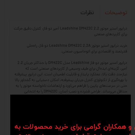
نظرات
توضیحات
درایور استپر موتور Leadshine DM422C 2.2 آمپر دو فاز، کنترل دقیق حرکت
برای کاربردهای صنعتی
خرید درایور استپر موتور Leadshine DM422C 2.2A دو فاز، راه‌حلی
قدرتمند و اقتصادی برای اتوماسیون صنعتی.
درایور استپر موتور دو فاز Leadshine مدل DM422C با حداکثر جریان 2.2
آمپر، گزینه‌ای ایده‌آل برای طیف وسیعی از کاربردهای صنعتی است که
نیازمند دقت بالا، عملکرد پایدار و قابلیت اطمینان است. این درایور پیشرفته
با بهره‌گیری از تکنولوژی کنترل جریان پیشرفته، امکان دستیابی به گشتاور بالا
حتی در سرعت‌های پایین را فراهم می‌آورد و ارتعاشات ناخواسته موتور را به
حداقل می‌رساند. طراحی فشرده و نصب آسان، DM422C را به انتخابی
محبوب برای ادغام در سیستم‌های اتوماسیون، دستگاه‌های CNC، تجهیزات
پزشکی، رباتیک و دیگر کاربردهای نیازمند کنترل موقعیت دقیق تبدیل کرده
است. این درایور با قابلیت تحمل ولتاژ ورودی از 12 تا 40 ولت DC،
انعطاف‌پذیری بالایی را برای انطباق با منابع تغذیه مختلف ارائه می‌دهد.
الگوریتم‌های پیشرفته کاهش نویز و لرزش، عملکردی روان و بی‌صدا را تضمین
ن و همکاران گرامی برای خرید محصولات به
می‌کند که این امر در محیط‌های حساس مانند آزمایشگاه‌ها و فضاهای کاری
بسیار اهمیت دارد. علاوه بر این، محافظت‌های داخلی در برابر اضافه ولتاژ،