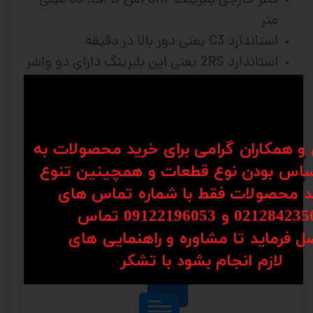
قطر خارجی بلبرینگ SKF اس کا اف: 35 میلی
متر
استاندارد C3 یعنی دور بالا در دقیقه
استاندارد 2RS یعنی این بلبرینگ دارای دو واشر
پلاستیکی است که از ورود گرد و غبار به داخل
بلبرینگ محافظت می کند.
بلبرینگ ساخت چین
ن و همکاران گرامی برای خرید محصولات به
برای مشاوره و سفارش با شماره 09904142099--
اس بودن نوع قطعات و همچینین تنوع
09914530554 تماس حاصل فرمایید
کد محصولات فقط با شماره تماس های
02128 و 09122196053​​​​​​​ تماس
نظرات
ل فرماید تا مشاوره و راهنمایی های
​​​​​​​لازم انجام بشود با تشکر​​​​​​​