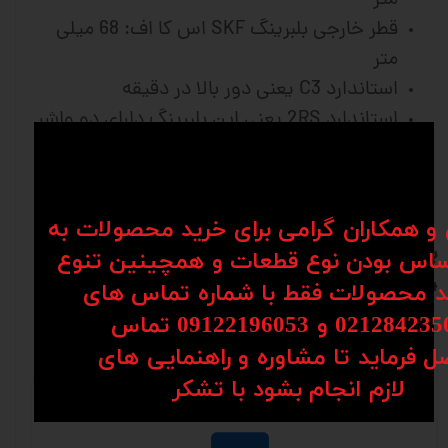
متر
قطر خارجی بلبرینگ SKF اس کا اف: 68 میلی
متر
استاندارد C3 یعنی دور بالا در دقیقه
استاندارد 2RS یعنی این بلبرینگ دارای دو واشر
پلاستیکی است که از ورود گرد و غبار به داخل
بلبرینگ محافظت می کند.
بلبرینگ ساخت چین
ن و همکاران گرامی برای خرید محصولات به
برای مشاوره و سفارش با شماره 09904142099--
اس بودن نوع قطعات و همچینین تنوع
09914530554 تماس حاصل فرمایید
کد محصولات فقط با شماره تماس های
02128 و 09122196053​​​​​​​ تماس
ل فرماید تا مشاوره و راهنمایی های
نظرات
​​​​​​​لازم انجام بشود با تشکر​​​​​​​