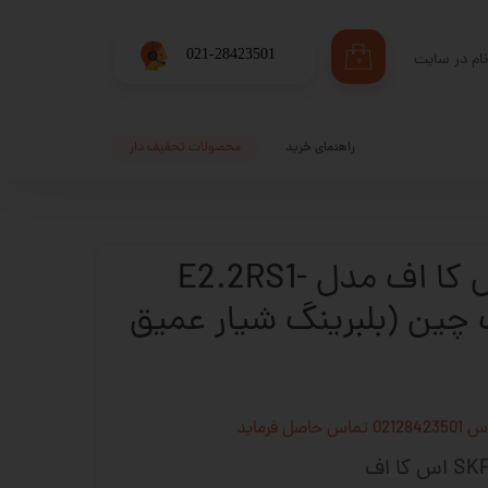
​021-28423501
ام در سایت
۰
ری من
اژه
راهنمای خرید
محصولات تحفیف دار
اب کاربری
بلبرینگ SKF اس کا اف مدل E2.2RS1-
ساخت چین (بلبرینگ شیار عمیق
فرماید