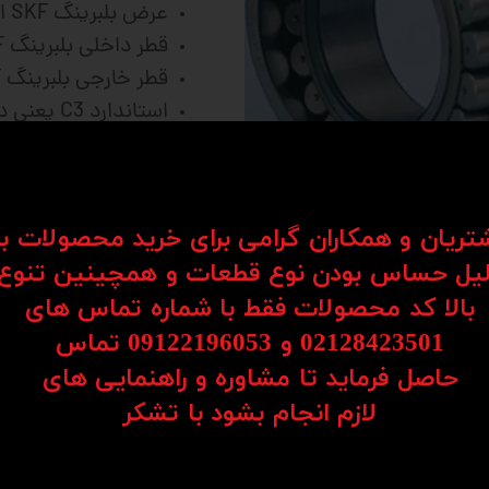
عرض بلبرینگ SKF اس کا اف: 14 میلی متر
قطر داخلی بلبرینگ SKF اس کا اف: 36 میلی متر
قطر خارجی بلبرینگ SKF اس کا اف: 62 میلی متر
استاندارد C3 یعنی دور بالا در دقیقه
استاندا
که از ورود گرد و غب
بلبرینگ ساخت چین
شتریان و همکاران گرامی برای خرید محصولات ب
یل حساس بودن نوع قطعات و همچینین تنوع
تماس حاصل فرمایید
بالا کد محصولات فقط با شماره تماس های
02128423501 و 09122196053​​​​​​​ تماس
حاصل فرماید تا مشاوره و راهنمایی های
​​​​​​​لازم انجام بشود با تشکر​​​​​​​