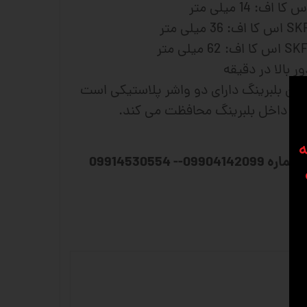
رد 2RS یعنی این بلبرینگ دارای دو واشر پلاستیکی است
ار به داخل بلبرینگ محافظت می کند.
ه
برای مشاوره و سفارش با شماره 09904142099-- 09914530554