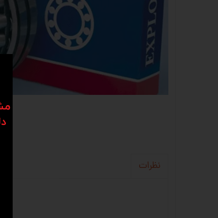
​​م
دل
نظرات