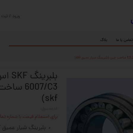
ورود
/
ثبت ن
حساب کارب
تغییر گذر و
تماس با ما
بلاگ
سفارشات
ریل
کنترلر رادونیکس
پیچ بال اسکرو
اسپیندل موتور های HQM
خروج از حس
بلبرینگ
سروو موتور
شفت پایه دار
گیربکس خورشیدی
گیربکس حلزونی
6007/C3 
skf)
کد محصول:
برای استعلام قیمت با شماره تماس 02128423501 تماس حاصل 
بلبرینگ شیار عمیق SKF اس کا اف