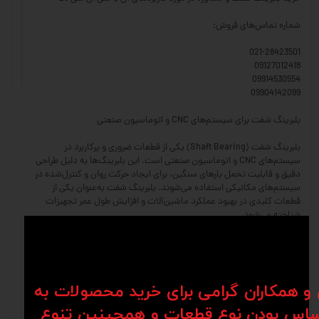
شماره تماس‌های فروش:
021-28423501
09127012418
09914530554
09904142099
بلبرینگ شفت برای سیستم‌های CNC و اتوماسیون صنعتی
بلبرینگ شفت (Shaft Bearing) یکی از قطعات ضروری و پرکاربرد در
سیستم‌های CNC و اتوماسیون صنعتی است. این بلبرینگ‌ها به دلیل طراحی
دقیق و قابلیت تحمل بارهای سنگین، برای ایجاد حرکت روان و کنترل‌شده در
سیستم‌های مکانیکی استفاده می‌شوند. بلبرینگ شفت به‌عنوان یکی از
قطعات کلیدی در بهبود عملکرد ماشین‌آلات و افزایش طول عمر تجهیزات
شناخته می‌شود.
ویژگی‌های بلبرینگ شفت
حرکت روان و کم‌اصطکاک: بلبرینگ شفت امکان حرکت دقیق و نرم شفت‌ها را
فراهم می‌کند و از ایجاد اصطکاک و سایش جلوگیری می‌کند.
ن و همکاران گرامی برای خرید محصولات به
اس بودن نوع قطعات و همچینین تنوع
مقاومت در برابر بارهای سنگین: طراحی این بلبرینگ‌ها به گونه‌ای است که