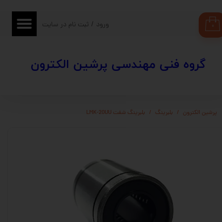
حساب کاربری من
ورود
/
ثبت نام در سایت
۰
تغییر گذر واژه
​​گروه فنی مهندسی پرشین الکترون
سفارشات
خروج از حساب کاربری
پرشین الکترون
بلبرینگ
بلبرینگ شفت LMK-20UU