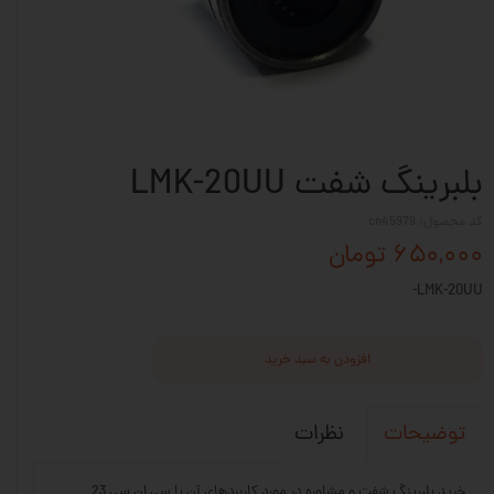
بلبرینگ شفت LMK-20UU
کد محصول: cn45979
۶۵۰,۰۰۰ تومان
LMK-20UU-
افزودن به سبد خرید
نظرات
توضیحات
خرید بلبرینگ شفت و مشاوره در مورد کاربردهای آن با سی ان سی 23