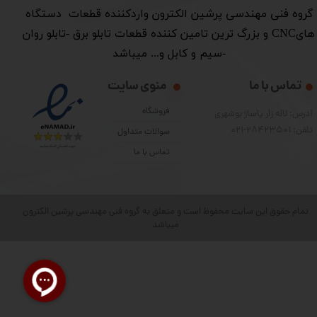
​گروه فنی مهندسی پرشین الکترون واردکننده قطعات دستگاه
هایCNC و بزرگ ترین تامین کننده قطعات تابلو برق -تابلو روان
-سیم و کابل و... میباشد
تماس با ما
منوی سایت
فروشگاه
آدرس: لاله زار پاساژ بوشهری
تلفن: 28423501-021
سوالات متداول
تماس با ما
تمام حقوق این سایت محفوظ است و متعلق به گروه فنی مهندسی پرشین الکترون
میباشد