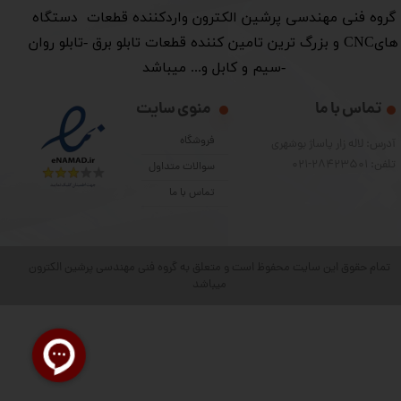
​گروه فنی مهندسی پرشین الکترون واردکننده قطعات دستگاه
هایCNC و بزرگ ترین تامین کننده قطعات تابلو برق -تابلو روان
-سیم و کابل و... میباشد
تماس با ما
منوی سایت
فروشگاه
آدرس: لاله زار پاساژ بوشهری
تلفن: 28423501-021
سوالات متداول
تماس با ما
تمام حقوق این سایت محفوظ است و متعلق به گروه فنی مهندسی پرشین الکترون
میباشد