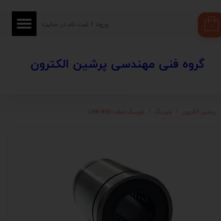
حساب کاربری من
ورود
/
ثبت نام در سایت
۰
تغییر گذر واژه
​​گروه فنی مهندسی پرشین الکترون
سفارشات
خروج از حساب کاربری
پرشین الکترون
بلبرینگ
بلبرینگ شفت LMK-8UU