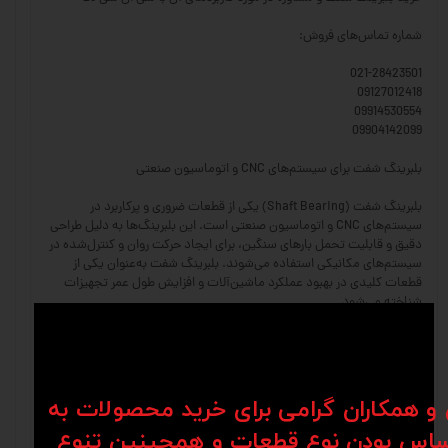
شماره تماس‌های فروش:
021-28423501
09127012418
09914530554
09904142099
بلبرینگ شفت برای سیستم‌های CNC و اتوماسیون صنعتی
بلبرینگ شفت (Shaft Bearing) یکی از قطعات ضروری و پرکاربرد در
سیستم‌های CNC و اتوماسیون صنعتی است. این بلبرینگ‌ها به دلیل طراحی
دقیق و قابلیت تحمل بارهای سنگین، برای ایجاد حرکت روان و کنترل‌شده در
سیستم‌های مکانیکی استفاده می‌شوند. بلبرینگ شفت به‌عنوان یکی از
قطعات کلیدی در بهبود عملکرد ماشین‌آلات و افزایش طول عمر تجهیزات
شناخته می‌شود.
ویژگی‌های بلبرینگ شفت
حرکت روان و کم‌اصطکاک: بلبرینگ شفت امکان حرکت دقیق و نرم شفت‌ها را
فراهم می‌کند و از ایجاد اصطکاک و سایش جلوگیری می‌کند.
ن و همکاران گرامی برای خرید محصولات به
اس بودن نوع قطعات و همچینین تنوع
مقاومت در برابر بارهای سنگین: طراحی این بلبرینگ‌ها به گونه‌ای است که