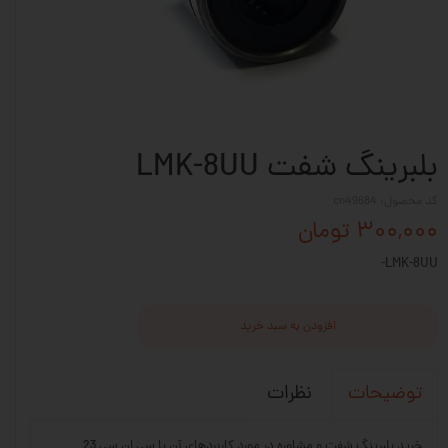
بلبرینگ شفت LMK-8UU
کد محصول: cn49684
۳۰۰,۰۰۰ تومان
LMK-8UU-
افزودن به سبد خرید
نظرات
توضیحات
خرید بلبرینگ شفت و مشاوره در مورد کاربردهای آن با سی ان سی 23