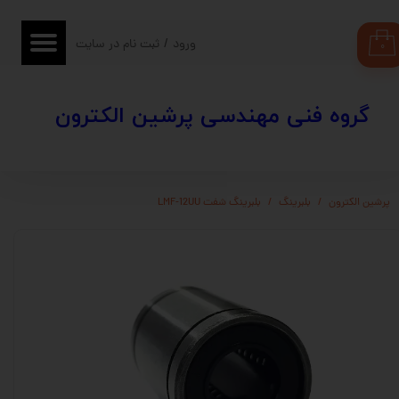
حساب کاربری من
ورود
/
ثبت نام در سایت
۰
تغییر گذر واژه
​​گروه فنی مهندسی پرشین الکترون
سفارشات
خروج از حساب کاربری
پرشین الکترون
بلبرینگ
بلبرینگ شفت LMF-12UU