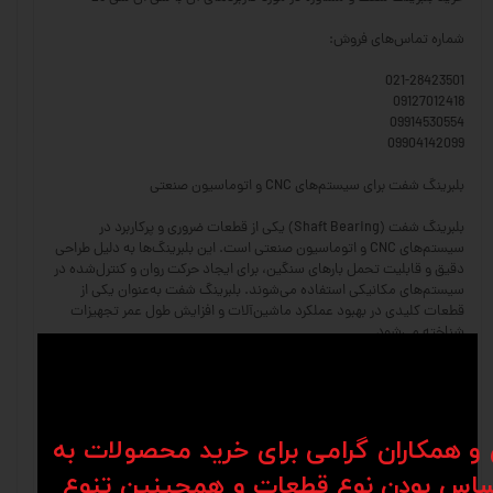
شماره تماس‌های فروش:
021-28423501
09127012418
09914530554
09904142099
بلبرینگ شفت برای سیستم‌های CNC و اتوماسیون صنعتی
بلبرینگ شفت (Shaft Bearing) یکی از قطعات ضروری و پرکاربرد در
سیستم‌های CNC و اتوماسیون صنعتی است. این بلبرینگ‌ها به دلیل طراحی
دقیق و قابلیت تحمل بارهای سنگین، برای ایجاد حرکت روان و کنترل‌شده در
سیستم‌های مکانیکی استفاده می‌شوند. بلبرینگ شفت به‌عنوان یکی از
قطعات کلیدی در بهبود عملکرد ماشین‌آلات و افزایش طول عمر تجهیزات
شناخته می‌شود.
ویژگی‌های بلبرینگ شفت
حرکت روان و کم‌اصطکاک: بلبرینگ شفت امکان حرکت دقیق و نرم شفت‌ها را
فراهم می‌کند و از ایجاد اصطکاک و سایش جلوگیری می‌کند.
ن و همکاران گرامی برای خرید محصولات به
اس بودن نوع قطعات و همچینین تنوع
مقاومت در برابر بارهای سنگین: طراحی این بلبرینگ‌ها به گونه‌ای است که