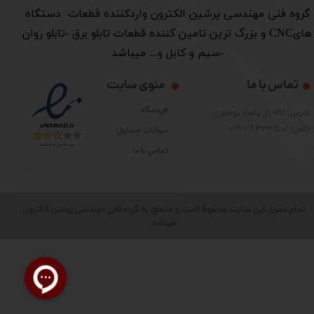
​گروه فنی مهندسی پرشین الکترون واردکننده قطعات دستگاه
هایCNC و بزرگ ترین تامین کننده قطعات تابلو برق -تابلو روان
-سیم و کابل و... میباشد
تماس با ما
منوی سایت
فروشگاه
آدرس: لاله زار پاساژ بوشهری
تلفن: 28423501-021
سوالات متداول
تماس با ما
تمام حقوق این سایت محفوظ است و متعلق به گروه فنی مهندسی پرشین الکترون
میباشد