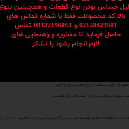
یل حساس بودن نوع قطعات و همچینین تنوع
بالا کد محصولات فقط با شماره تماس های
02128423501 و 09122196053​​​​​​​ تماس
بلبرینگ شفت (Shaft Bearing) یکی از قطعات ضروری و پرکاربرد در سیستم‌های CNC و اتوماسیون صنعتی است. این بلبر
 از قطعات کلیدی در بهبود عملکرد ماشین‌آلات و افزایش طول عمر تجهیزات شناخته می‌ش
حاصل فرماید تا مشاوره و راهنمایی های
​​​​​​​لازم انجام بشود با تشکر​​​​​​​
ت‌ها را فراهم می‌کند و از ایجاد اصطکاک و سایش جلوگیری می‌کند.
ت که می‌توانند فشارهای مکانیکی بالا را تحمل کنند.
بلبرینگ شفت، باعث افزایش دوام و عمر مفید آن‌ها شده است.
 و قابلیت استفاده در پروژه‌های متنوع را دارند.
تلف تولید می‌شوند و با انواع شفت‌ها سازگار هستند.
اگر به دنبال خرید بلبرینگ شفت برای سیستم‌های CNC، خطوط تولید یا سایر تجهیزات