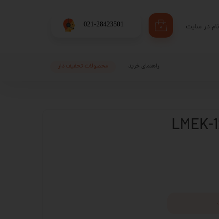
​021-28423501
ام در سایت
۰
ری من
اژه
راهنمای خرید
محصولات تحفیف دار
اب کاربری