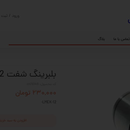
ورود
/
ثبت ن
حساب کارب
تغییر گذر و
تماس با ما
بلاگ
سفارشات
ریل
کنترلر رادونیکس
پیچ بال اسکرو
اسپیندل موتور های HQM
خروج از حس
بلبرینگ
سروو موتور
شفت پایه دار
گیربکس خورشیدی
گیربکس حلزونی
بلبرینگ شفت LMEK-12
کد محصول: cn76149
۲۳۰,۰۰۰ تومان
LMEK-12-
افزودن به سبد خرید