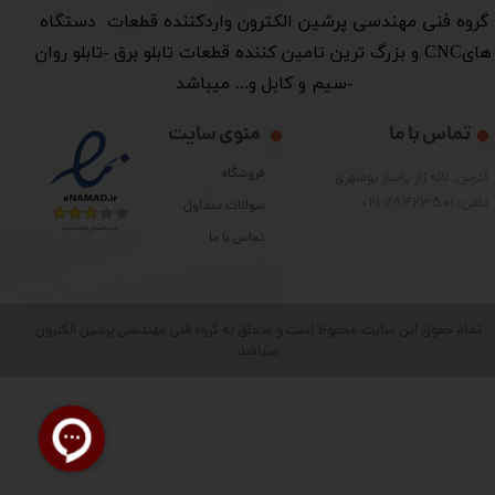
​گروه فنی مهندسی پرشین الکترون واردکننده قطعات دستگاه
هایCNC و بزرگ ترین تامین کننده قطعات تابلو برق -تابلو روان
-سیم و کابل و... میباشد
تماس با ما
منوی سایت
فروشگاه
آدرس: لاله زار پاساژ بوشهری
تلفن: 28423501-021
سوالات متداول
تماس با ما
تمام حقوق این سایت محفوظ است و متعلق به گروه فنی مهندسی پرشین الکترون
میباشد