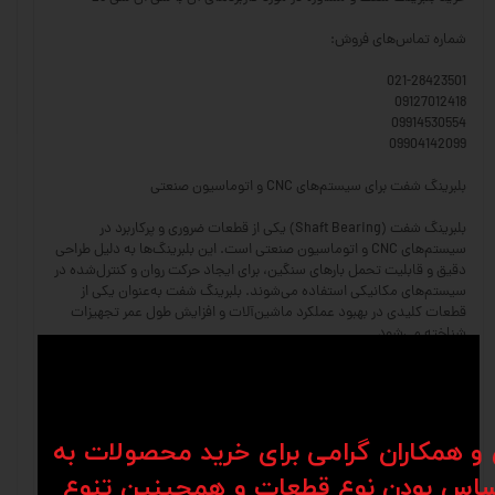
شماره تماس‌های فروش:
021-28423501
09127012418
09914530554
09904142099
بلبرینگ شفت برای سیستم‌های CNC و اتوماسیون صنعتی
بلبرینگ شفت (Shaft Bearing) یکی از قطعات ضروری و پرکاربرد در
سیستم‌های CNC و اتوماسیون صنعتی است. این بلبرینگ‌ها به دلیل طراحی
دقیق و قابلیت تحمل بارهای سنگین، برای ایجاد حرکت روان و کنترل‌شده در
سیستم‌های مکانیکی استفاده می‌شوند. بلبرینگ شفت به‌عنوان یکی از
قطعات کلیدی در بهبود عملکرد ماشین‌آلات و افزایش طول عمر تجهیزات
شناخته می‌شود.
ویژگی‌های بلبرینگ شفت
حرکت روان و کم‌اصطکاک: بلبرینگ شفت امکان حرکت دقیق و نرم شفت‌ها را
فراهم می‌کند و از ایجاد اصطکاک و سایش جلوگیری می‌کند.
ن و همکاران گرامی برای خرید محصولات به
اس بودن نوع قطعات و همچینین تنوع
مقاومت در برابر بارهای سنگین: طراحی این بلبرینگ‌ها به گونه‌ای است که