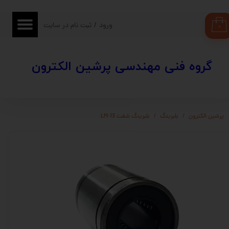
حساب کاربری من
ورود
/
ثبت نام در سایت
۰
تغییر گذر واژه
​​گروه فنی مهندسی پرشین الکترون
سفارشات
خروج از حساب کاربری
پرشین الکترون
بلبرینگ
بلبرینگ شفت LM-13