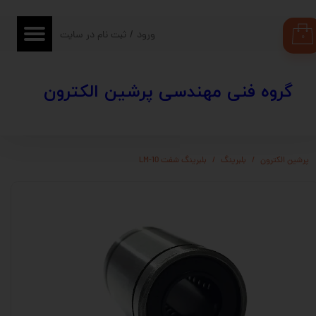
حساب کاربری من
ورود
/
ثبت نام در سایت
۰
تغییر گذر واژه
​​گروه فنی مهندسی پرشین الکترون
سفارشات
خروج از حساب کاربری
پرشین الکترون
بلبرینگ
بلبرینگ شفت LM-10