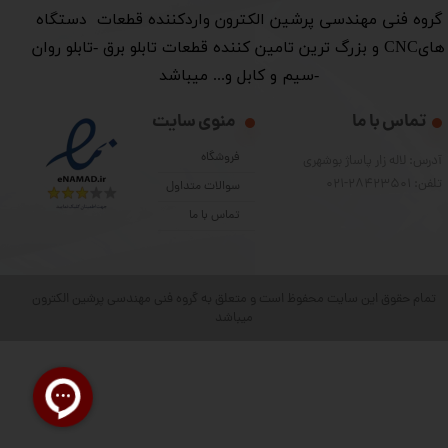
​گروه فنی مهندسی پرشین الکترون واردکننده قطعات دستگاه
هایCNC و بزرگ ترین تامین کننده قطعات تابلو برق -تابلو روان
-سیم و کابل و... میباشد
تماس با ما
منوی سایت
فروشگاه
آدرس: لاله زار پاساژ بوشهری
تلفن: 28423501-021
سوالات متداول
تماس با ما
تمام حقوق این سایت محفوظ است و متعلق به گروه فنی مهندسی پرشین الکترون
میباشد