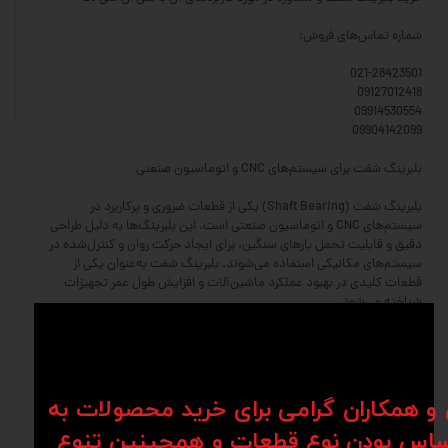
شماره تماس‌های فروش:
021-28423501
09127012418
09914530554
09904142099
بلبرینگ شفت برای سیستم‌های CNC و اتوماسیون صنعتی
بلبرینگ شفت (Shaft Bearing) یکی از قطعات ضروری و پرکاربرد در
سیستم‌های CNC و اتوماسیون صنعتی است. این بلبرینگ‌ها به دلیل طراحی
دقیق و قابلیت تحمل بارهای سنگین، برای ایجاد حرکت روان و کنترل‌شده در
سیستم‌های مکانیکی استفاده می‌شوند. بلبرینگ شفت به‌عنوان یکی از
قطعات کلیدی در بهبود عملکرد ماشین‌آلات و افزایش طول عمر تجهیزات
شناخته می‌شود.
ویژگی‌های بلبرینگ شفت
حرکت روان و کم‌اصطکاک: بلبرینگ شفت امکان حرکت دقیق و نرم شفت‌ها را
فراهم می‌کند و از ایجاد اصطکاک و سایش جلوگیری می‌کند.
ن و همکاران گرامی برای خرید محصولات به
اس بودن نوع قطعات و همچینین تنوع
مقاومت در برابر بارهای سنگین: طراحی این بلبرینگ‌ها به گونه‌ای است که