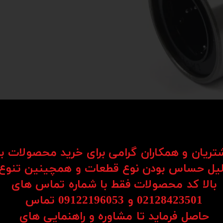
شتریان و همکاران گرامی برای خرید محصولات ب
یل حساس بودن نوع قطعات و همچینین تنوع
Li) یکی از اجزای کلیدی در سیستم‌های حرکتی هستند که برای حرکت روان و دقیق قطعات در یک مسیر مستق
بالا کد محصولات فقط با شماره تماس های
د به کار می‌روند.
02128423501 و 09122196053​​​​​​​ تماس
ساچمه‌ها یا رولرها، امکان حرکت نرم، بی‌صدا و بدون لرزش را فراهم می‌کنند. همین موضو
حاصل فرماید تا مشاوره و راهنمایی های