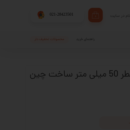
​021-28423501
ام در سایت
۰
ری من
اژه
راهنمای خرید
محصولات تحفیف دار
اب کاربری
بلبرینگ شفت قطر 50 میلی متر ساخت چین