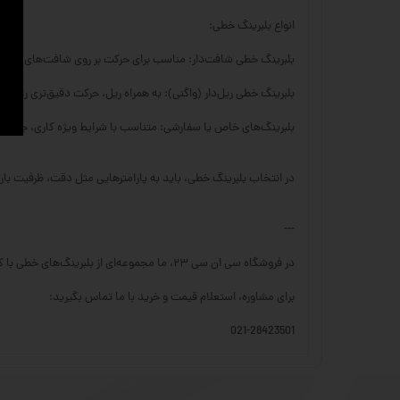
انواع بلبرینگ خطی:
بلبرینگ خطی شافت‌دار: مناسب برای حرکت بر روی شافت‌های سخت
بلبرینگ خطی ریل‌دار (واگنی): به همراه ریل، حرکت دقیق‌تری را با تحم
بلبرینگ‌های خاص یا سفارشی: متناسب با شرایط ویژه کاری، جنس‌ها 
در انتخاب بلبرینگ خطی، باید به پارامترهایی مثل دقت، ظرفیت با
---
در فروشگاه سی ان سی ۲۳، ما مجموعه‌ای از بلبرینگ‌های خطی با کیفیت بالا را برای کاربردهای مختلف صنعتی ارائه می‌دهیم.
برای مشاوره، استعلام قیمت و خرید با ما تماس بگیرید:
021-28423501