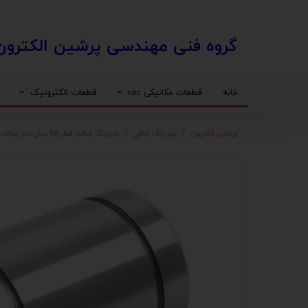
​​گروه فنی مهندسی پرشین الکترون
خانه
قطعات مکانیکی cnc
قطعات الکترونیک
واگن
درایو استپ موتور
استپ موتور
محافظ کابل (انرژی چین)
پرشین الکترون
بلبرینگ خطی
بلبرینگ شفت قطر 50 میلی متر ساخت چین مدل LME50
مهره بال اسکرو HIWIN
اسپیندل اب خنک
اینورتر
ساپورت مهره بال اسکرو
شفت خام
دنده شانه ایی
کوپلینگ