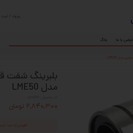
ورود
/
ثبت ن
حساب کارب
تغییر گذر و
تماس با ما
بلاگ
سفارشات
ریل
کنترلر رادونیکس
پیچ بال اسکرو
اسپیندل موتور های HQM
خروج از حس
بلبرینگ
سروو موتور
شفت پایه دار
گیربکس خورشیدی
گیربکس حلزونی
مدل LME50
کد محصول: cn46581
۲,۸۴۰,۳۰۰ تومان
افزودن به سبد خرید