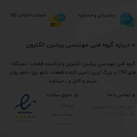
ضمانت اصالت کالا
پشتیبانی و مشاوره
درباره گروه فنی مهندسی پرشین الکترون​​​​​​​
​گروه فنی مهندسی پرشین الکترون واردکننده قطعات دستگاه
هایCNC و بزرگ ترین تامین کننده قطعات تابلو برق -تابلو روان
-سیم و کابل و... میباشد
تماس با ما
منوی سایت
فروشگاه
آدرس: لاله زار پاساژ بوشهری
تلفن: 28423501-021
سوالات متداول
تماس با ما