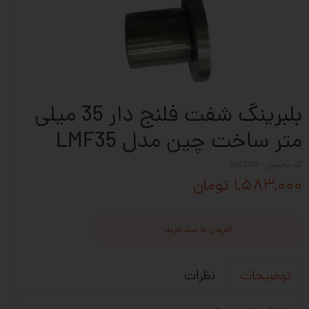
بلبرینگ شفت فلنج دار 35 میلی
متر ساخت چین مدل LMF35
کد محصول: cn82384
۱,۵۸۳,۰۰۰ تومان
افزودن به سبد خرید
نظرات
توضیحات