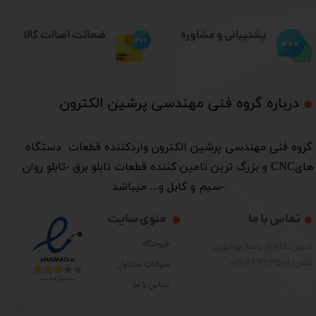
ضمانت اصالت کالا
پشتیبانی و مشاوره
درباره گروه فنی مهندسی پرشین الکترون​​​​​​​
​گروه فنی مهندسی پرشین الکترون واردکننده قطعات دستگاه
هایCNC و بزرگ ترین تامین کننده قطعات تابلو برق -تابلو روان
-سیم و کابل و... میباشد
تماس با ما
منوی سایت
فروشگاه
آدرس: لاله زار پاساژ بوشهری
تلفن: 28423501-021
سوالات متداول
تماس با ما