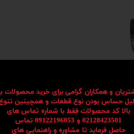
شتریان و همکاران گرامی برای خرید محصولات ب
یل حساس بودن نوع قطعات و همچینین تنوع
Li) یکی از اجزای کلیدی در سیستم‌های حرکتی هستند که برای حرکت روان و دقیق قطعات در یک مسیر مستق
بالا کد محصولات فقط با شماره تماس های
د به کار می‌روند.
02128423501 و 09122196053​​​​​​​ تماس
ساچمه‌ها یا رولرها، امکان حرکت نرم، بی‌صدا و بدون لرزش را فراهم می‌کنند. همین موضو
حاصل فرماید تا مشاوره و راهنمایی های