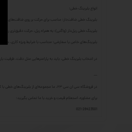
انواع بلبرینگ خطی:
بلبرینگ خطی شافت‌دار: مناسب برای حرکت بر روی شافت‌های سخت
بلبرینگ خطی ریل‌دار (واگنی): به همراه ریل، حرکت دقیق‌تری را با تحم
بلبرینگ‌های خاص یا سفارشی: متناسب با شرایط ویژه کاری، جنس‌ها 
در انتخاب بلبرینگ خطی، باید به پارامترهایی مثل دقت، ظرفیت با
---
در فروشگاه سی ان سی ۲۳، ما مجموعه‌ای از بلبرینگ‌های خطی با کیفیت بالا را برای کاربردهای مختلف صنعتی ارائه می‌دهیم.
برای مشاوره، استعلام قیمت و خرید با ما تماس بگیرید:
021-28423501