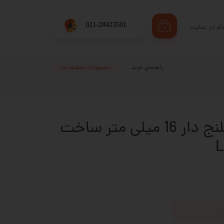
​021-28423501
ام در سایت
۰
ری من
اژه
راهنمای خرید
محصولات تحفیف دار
اب کاربری
بلبرینگ شفت فلنج دار 16 میلی متر ساخت