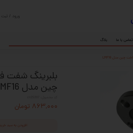
ورود
/
ثبت ن
حساب کارب
تغییر گذر و
تماس با ما
بلاگ
سفارشات
ریل
کنترلر رادونیکس
پیچ بال اسکرو
اسپیندل موتور های HQM
خروج از حس
بلبرینگ
سروو موتور
شفت پایه دار
گیربکس خورشیدی
گیربکس حلزونی
چین مدل LMF16
کد محصول: cn25397
۸۶۳,۰۰۰ تومان
افزودن به سبد خرید