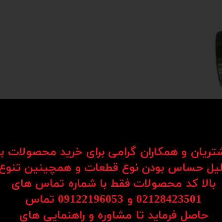
شتریان و همکاران گرامی برای خرید محصولات ب
یل حساس بودن نوع قطعات و همچینین تنوع
Li) یکی از اجزای کلیدی در سیستم‌های حرکتی هستند که برای حرکت روان و دقیق قطعات در یک مسیر مستق
بالا کد محصولات فقط با شماره تماس های
د به کار می‌روند.
02128423501 و 09122196053​​​​​​​ تماس
ساچمه‌ها یا رولرها، امکان حرکت نرم، بی‌صدا و بدون لرزش را فراهم می‌کنند. همین موضو
حاصل فرماید تا مشاوره و راهنمایی های