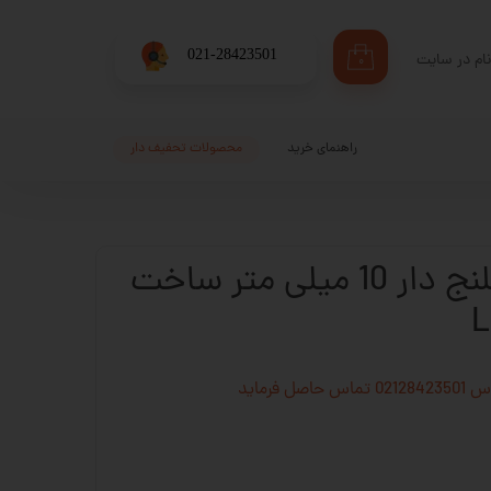
​021-28423501
ام در سایت
۰
ری من
اژه
راهنمای خرید
محصولات تحفیف دار
اب کاربری
بلبرینگ شفت فلنج دار 10 میلی متر ساخت
فرماید