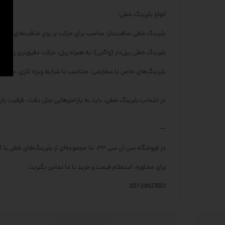
انواع بلبرینگ خطی:
بلبرینگ خطی شافت‌دار: مناسب برای حرکت بر روی شافت‌های سخت
بلبرینگ خطی ریل‌دار (واگنی): به همراه ریل، حرکت دقیق‌تری را با تحم
بلبرینگ‌های خاص یا سفارشی: متناسب با شرایط ویژه کاری، جنس‌ها 
در انتخاب بلبرینگ خطی، باید به پارامترهایی مثل دقت، ظرفیت با
---
در فروشگاه سی ان سی ۲۳، ما مجموعه‌ای از بلبرینگ‌های خطی با کیفیت بالا را برای کاربردهای مختلف صنعتی ارائه می‌دهیم.
برای مشاوره، استعلام قیمت و خرید با ما تماس بگیرید:
021-28423501