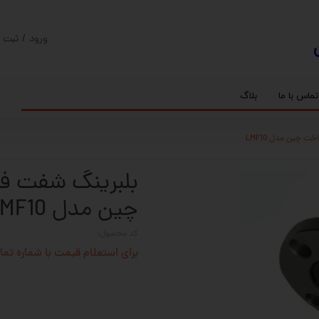
ورود
/
ثبت ن
حساب کارب
تغییر گذر و
تماس با ما
بلاگ
سفارشات
ریل
کنترلر رادونیکس
پیچ بال اسکرو
اسپیندل موتور های HQM
خروج از حس
بلبرینگ
سروو موتور
شفت پایه دار
گیربکس خورشیدی
گیربکس حلزونی
چین مدل LMF10
کد محصول:
برای استعلام قیمت با شماره تماس 02128423501 تماس حاصل 