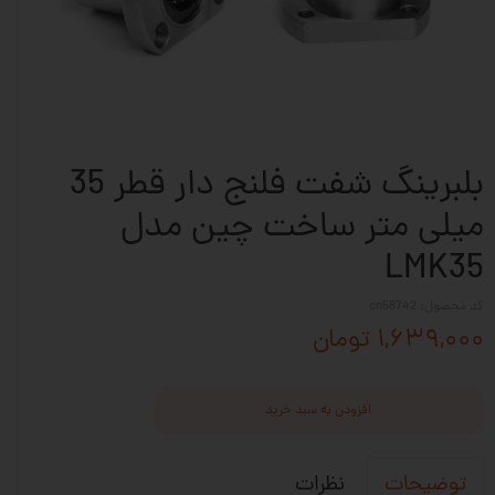
بلبرینگ شفت فلنج دار قطر 35
میلی متر ساخت چین مدل
LMK35
کد محصول: cn58742
۱,۶۳۹,۰۰۰ تومان
افزودن به سبد خرید
نظرات
توضیحات