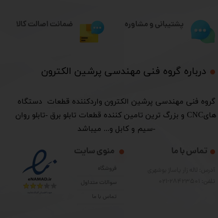
ضمانت اصالت کالا
پشتیبانی و مشاوره
درباره گروه فنی مهندسی پرشین الکترون​​​​​​​
​گروه فنی مهندسی پرشین الکترون واردکننده قطعات دستگاه
هایCNC و بزرگ ترین تامین کننده قطعات تابلو برق -تابلو روان
-سیم و کابل و... میباشد
تماس با ما
منوی سایت
فروشگاه
آدرس: لاله زار پاساژ بوشهری
تلفن: 28423501-021
سوالات متداول
تماس با ما