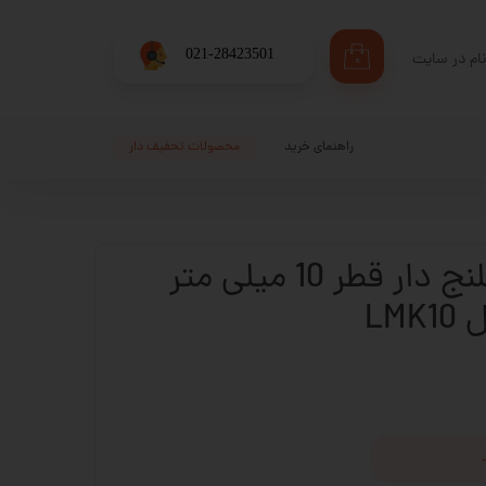
​021-28423501
ام در سایت
۰
ری من
اژه
راهنمای خرید
محصولات تحفیف دار
اب کاربری
بلبرینگ شفت فلنج دار قطر 10 میلی متر
LM