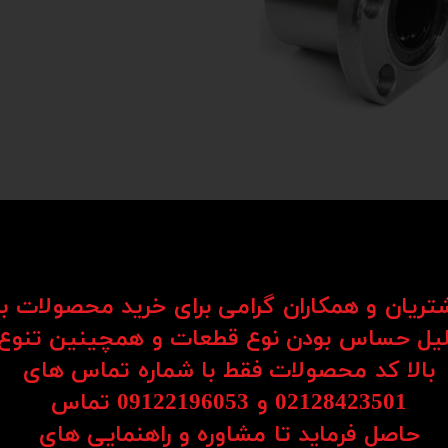
شتریان و همکاران گرامی برای خرید محصولات ب
یل حساس بودن نوع قطعات و همچینین تنوع
Li) یکی از اجزای کلیدی در سیستم‌های حرکتی هستند که برای حرکت روان و دقیق قطعات در یک مسیر مستق
بالا کد محصولات فقط با شماره تماس های
د به کار می‌روند.
02128423501 و 09122196053​​​​​​​ تماس
ساچمه‌ها یا رولرها، امکان حرکت نرم، بی‌صدا و بدون لرزش را فراهم می‌کنند. همین موضو
حاصل فرماید تا مشاوره و راهنمایی های