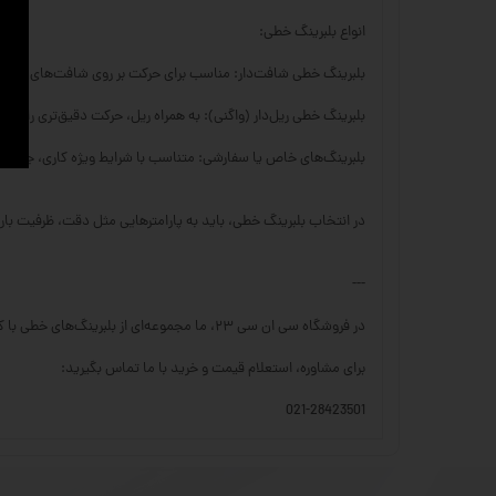
انواع بلبرینگ خطی:
بلبرینگ خطی شافت‌دار: مناسب برای حرکت بر روی شافت‌های سخت
بلبرینگ خطی ریل‌دار (واگنی): به همراه ریل، حرکت دقیق‌تری را با تحم
بلبرینگ‌های خاص یا سفارشی: متناسب با شرایط ویژه کاری، جنس‌ها 
در انتخاب بلبرینگ خطی، باید به پارامترهایی مثل دقت، ظرفیت با
---
در فروشگاه سی ان سی ۲۳، ما مجموعه‌ای از بلبرینگ‌های خطی با کیفیت بالا را برای کاربردهای مختلف صنعتی ارائه می‌دهیم.
برای مشاوره، استعلام قیمت و خرید با ما تماس بگیرید:
021-28423501