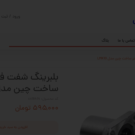
ورود
/
ثبت ن
حساب کارب
تغییر گذر و
تماس با ما
بلاگ
سفارشات
ریل
کنترلر رادونیکس
پیچ بال اسکرو
اسپیندل موتور های HQM
خروج از حس
بلبرینگ
سروو موتور
شفت پایه دار
گیربکس خورشیدی
گیربکس حلزونی
ساخت چین مدل K10
کد محصول: cn18414
۵۹۵,۰۰۰ تومان
افزودن به سبد خرید