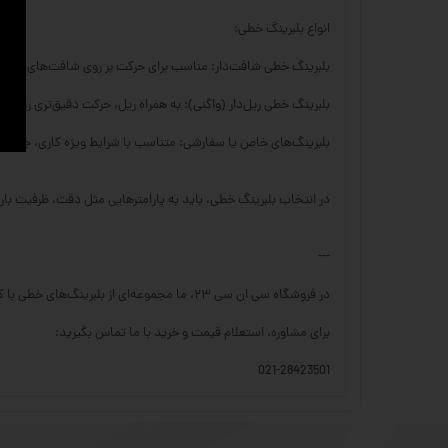
انواع بلبرینگ خطی:
بلبرینگ خطی شافت‌دار: مناسب برای حرکت بر روی شافت‌های سخت
بلبرینگ خطی ریل‌دار (واگنی): به همراه ریل، حرکت دقیق‌تری را با تحم
بلبرینگ‌های خاص یا سفارشی: متناسب با شرایط ویژه کاری، جنس‌ها 
در انتخاب بلبرینگ خطی، باید به پارامترهایی مثل دقت، ظرفیت با
---
در فروشگاه سی ان سی ۲۳، ما مجموعه‌ای از بلبرینگ‌های خطی با کیفیت بالا را برای کاربردهای مختلف صنعتی ارائه می‌دهیم.
برای مشاوره، استعلام قیمت و خرید با ما تماس بگیرید:
021-28423501