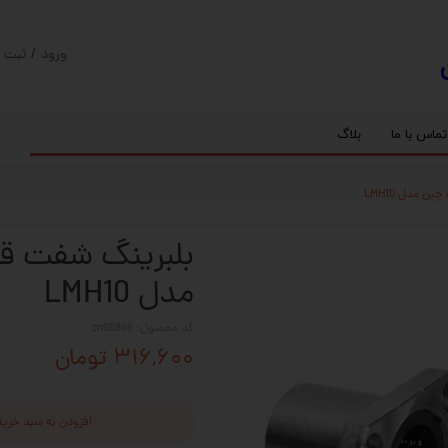
ورود
/
ثبت ن
حساب کارب
تغییر گذر و
تماس با ما
بلاگ
سفارشات
ریل
کنترلر رادونیکس
پیچ بال اسکرو
اسپیندل موتور های HQM
خروج از حس
بلبرینگ
سروو موتور
شفت پایه دار
گیربکس خورشیدی
گیربکس حلزونی
مدل LMH10
کد محصول: cn66866
۳۱۶,۶۰۰ تومان
افزودن به سبد خرید