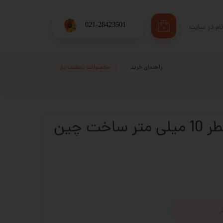
​021-28423501
ام در سایت
۰
ری من
اژه
راهنمای خرید
محصولات تحفیف دار
اب کاربری
بلبرینگ شفت قطر 10 میلی متر ساخت چین