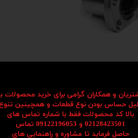
شتریان و همکاران گرامی برای خرید محصولات ب
یل حساس بودن نوع قطعات و همچینین تنوع
Li) یکی از اجزای کلیدی در سیستم‌های حرکتی هستند که برای حرکت روان و دقیق قطعات در یک مسیر مستق
بالا کد محصولات فقط با شماره تماس های
د به کار می‌روند.
02128423501 و 09122196053​​​​​​​ تماس
ساچمه‌ها یا رولرها، امکان حرکت نرم، بی‌صدا و بدون لرزش را فراهم می‌کنند. همین موضو
حاصل فرماید تا مشاوره و راهنمایی های