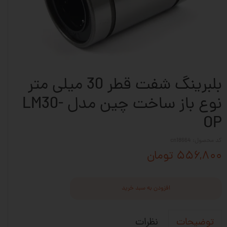
بلبرینگ شفت قطر 30 میلی متر
نوع باز ساخت چین مدل LM30-
OP
کد محصول: cn18664
۵۵۶,۸۰۰ تومان
افزودن به سبد خرید
نظرات
توضیحات