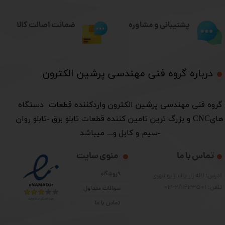
ضمانت اصالت کالا
پشتیبانی و مشاوره
درباره گروه فنی مهندسی پرشین الکترون​​​​​​​
​گروه فنی مهندسی پرشین الکترون واردکننده قطعات دستگاه
هایCNC و بزرگ ترین تامین کننده قطعات تابلو برق -تابلو روان
-سیم و کابل و... میباشد
تماس با ما
منوی سایت
فروشگاه
آدرس: لاله زار پاساژ بوشهری
تلفن: 28423501-021
سوالات متداول
تماس با ما