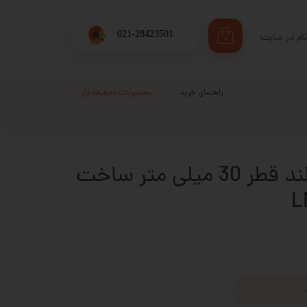
​021-28423501
ام در سایت
۰
ری من
اژه
راهنمای خرید
محصولات تحفیف دار
اب کاربری
بلبرینگ شفت بلند قطر 30 میلی متر ساخت