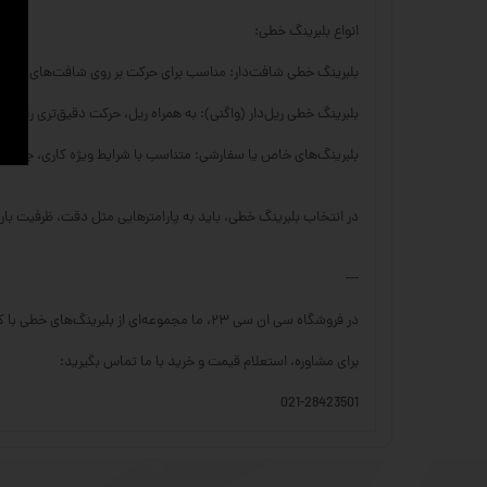
انواع بلبرینگ خطی:
بلبرینگ خطی شافت‌دار: مناسب برای حرکت بر روی شافت‌های سخت
بلبرینگ خطی ریل‌دار (واگنی): به همراه ریل، حرکت دقیق‌تری را با تحم
بلبرینگ‌های خاص یا سفارشی: متناسب با شرایط ویژه کاری، جنس‌ها 
در انتخاب بلبرینگ خطی، باید به پارامترهایی مثل دقت، ظرفیت با
---
در فروشگاه سی ان سی ۲۳، ما مجموعه‌ای از بلبرینگ‌های خطی با کیفیت بالا را برای کاربردهای مختلف صنعتی ارائه می‌دهیم.
برای مشاوره، استعلام قیمت و خرید با ما تماس بگیرید:
021-28423501