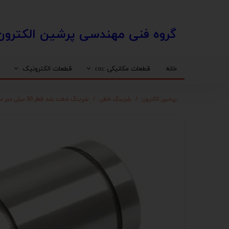
​​گروه فنی مهندسی پرشین الکترون
خانه
قطعات مکانیکی cnc
قطعات الکترونیک
واگن
درایو استپ موتور
استپ موتور
محافظ کابل (انرژی چین)
پرشین الکترون
بلبرینگ خطی
بلبرینگ شفت بلند قطر 30 میلی متر ساخت چین مدل LM30L
مهره بال اسکرو HIWIN
اسپیندل اب خنک
اینورتر
ساپورت مهره بال اسکرو
شفت خام
دنده شانه ایی
کوپلینگ