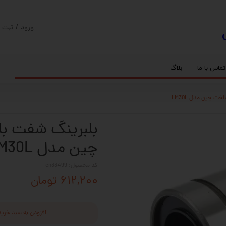
ورود
/
ثبت ن
حساب کارب
تغییر گذر و
تماس با ما
بلاگ
سفارشات
ریل
کنترلر رادونیکس
پیچ بال اسکرو
اسپیندل موتور های HQM
خروج از حس
بلبرینگ
سروو موتور
شفت پایه دار
گیربکس خورشیدی
گیربکس حلزونی
چین مدل LM30L
کد محصول: cn33499
۶۱۲,۲۰۰ تومان
افزودن به سبد خرید