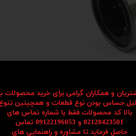
شتریان و همکاران گرامی برای خرید محصولات ب
یل حساس بودن نوع قطعات و همچینین تنوع
Li) یکی از اجزای کلیدی در سیستم‌های حرکتی هستند که برای حرکت روان و دقیق قطعات در یک مسیر مستق
بالا کد محصولات فقط با شماره تماس های
د به کار می‌روند.
02128423501 و 09122196053​​​​​​​ تماس
ساچمه‌ها یا رولرها، امکان حرکت نرم، بی‌صدا و بدون لرزش را فراهم می‌کنند. همین موضو
حاصل فرماید تا مشاوره و راهنمایی های