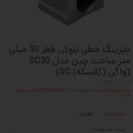
بلبرینگ خطی بلوکی قطر 30 میلی
متر ساخت چین مدل SC30
(واگن (کالسکه) SC)
کد محصول: cn26182
برای استعلام قیمت با شماره تماس 02128423501 تماس حاصل
فرماید
نظرات
توضیحات
بلبرینگ خطی چیست؟