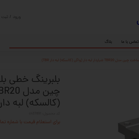
ورود
/
ثبت ن
حساب کارب
تغییر گذر و
تماس با ما
بلاگ
سفارشات
ریل
کنترلر رادونیکس
پیچ بال اسکرو
اسپیندل موتور های HQM
خروج از حس
بلبرینگ
سروو موتور
شفت پایه دار
گیربکس خورشیدی
گیربکس حلزونی
(کالسکه) لبه دار TBR
کد محصول: cn37891
برای استعلام قیمت با شماره تماس 02128423501 تماس حاصل 