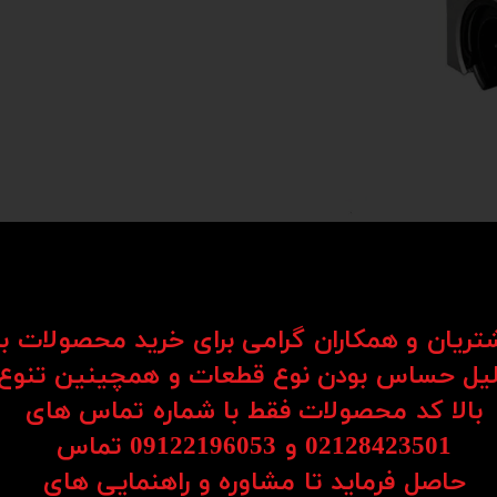
شتریان و همکاران گرامی برای خرید محصولات ب
یل حساس بودن نوع قطعات و همچینین تنوع
Li) یکی از اجزای کلیدی در سیستم‌های حرکتی هستند که برای حرکت روان و دقیق قطعات در یک مسیر مستق
بالا کد محصولات فقط با شماره تماس های
د به کار می‌روند.
02128423501 و 09122196053​​​​​​​ تماس
ساچمه‌ها یا رولرها، امکان حرکت نرم، بی‌صدا و بدون لرزش را فراهم می‌کنند. همین موضو
حاصل فرماید تا مشاوره و راهنمایی های