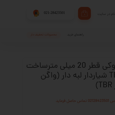
​021-28423501
ام در سایت
۰
ری من
اژه
راهنمای خرید
محصولات تحفیف دار
اب کاربری
بلبرینگ خطی بلوکی قطر 20 میلی مترساخت
چین مدل TBR20 شیاردار لبه دار (واگن
)
فرماید