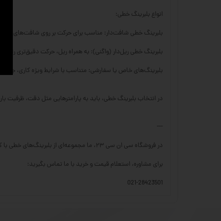
انواع بلبرینگ خطی:
بلبرینگ خطی شافت‌دار: مناسب برای حرکت بر روی شافت‌های سخت
بلبرینگ خطی ریل‌دار (واگنی): به همراه ریل، حرکت دقیق‌تری را با تحم
بلبرینگ‌های خاص یا سفارشی: متناسب با شرایط ویژه کاری، جنس‌ها 
در انتخاب بلبرینگ خطی، باید به پارامترهایی مثل دقت، ظرفیت با
---
در فروشگاه سی ان سی ۲۳، ما مجموعه‌ای از بلبرینگ‌های خطی با کیفیت بالا را برای کاربردهای مختلف صنعتی ارائه می‌دهیم.
برای مشاوره، استعلام قیمت و خرید با ما تماس بگیرید:
021-28423501