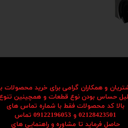
شتریان و همکاران گرامی برای خرید محصولات ب
یل حساس بودن نوع قطعات و همچینین تنوع
Li) یکی از اجزای کلیدی در سیستم‌های حرکتی هستند که برای حرکت روان و دقیق قطعات در یک مسیر مستق
بالا کد محصولات فقط با شماره تماس های
د به کار می‌روند.
02128423501 و 09122196053​​​​​​​ تماس
ساچمه‌ها یا رولرها، امکان حرکت نرم، بی‌صدا و بدون لرزش را فراهم می‌کنند. همین موضو
حاصل فرماید تا مشاوره و راهنمایی های