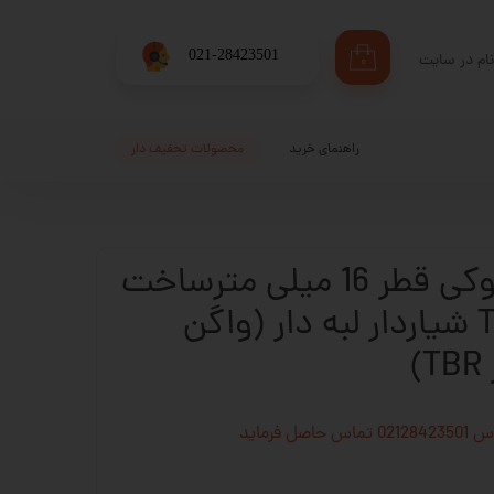
​021-28423501
ام در سایت
۰
ری من
اژه
راهنمای خرید
محصولات تحفیف دار
اب کاربری
بلبرینگ خطی بلوکی قطر 16 میلی مترساخت
چین مدل TBR16 شیاردار لبه دار (واگن
)
فرماید