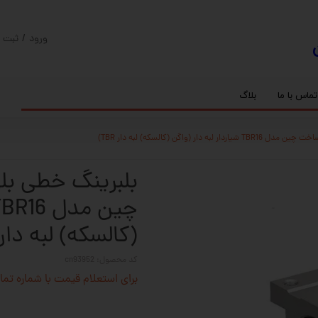
ورود
/
ثبت ن
حساب کارب
تغییر گذر و
تماس با ما
بلاگ
سفارشات
ریل
کنترلر رادونیکس
پیچ بال اسکرو
اسپیندل موتور های HQM
خروج از حس
بلبرینگ
سروو موتور
شفت پایه دار
گیربکس خورشیدی
گیربکس حلزونی
(کالسکه) لبه دار TBR
کد محصول: cn93952
برای استعلام قیمت با شماره تماس 02128423501 تماس حاصل 