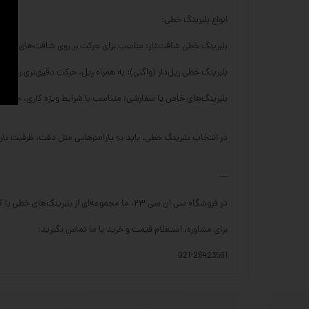
انواع بلبرینگ خطی:
بلبرینگ خطی شافت‌دار: مناسب برای حرکت بر روی شافت‌های سخت
بلبرینگ خطی ریل‌دار (واگنی): به همراه ریل، حرکت دقیق‌تری را با تحم
بلبرینگ‌های خاص یا سفارشی: متناسب با شرایط ویژه کاری، جنس‌ها 
در انتخاب بلبرینگ خطی، باید به پارامترهایی مثل دقت، ظرفیت با
---
در فروشگاه سی ان سی ۲۳، ما مجموعه‌ای از بلبرینگ‌های خطی با کیفیت بالا را برای کاربردهای مختلف صنعتی ارائه می‌دهیم.
برای مشاوره، استعلام قیمت و خرید با ما تماس بگیرید:
021-28423501