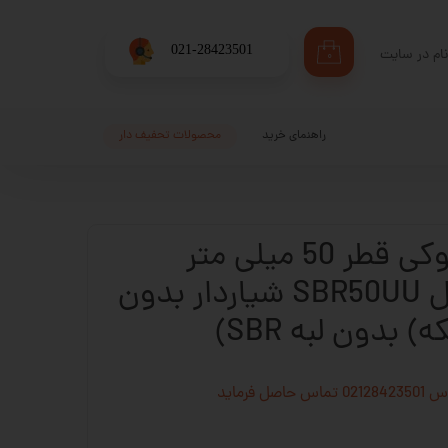
​021-28423501
ام در سایت
۰
ری من
اژه
راهنمای خرید
محصولات تحفیف دار
اب کاربری
بلبرینگ خطی بلوکی قطر 50 میلی متر
ساخت چین مدل SBR50UU شیاردار بدون
 بدون لبه SBR)
فرماید