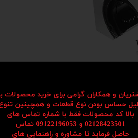
شتریان و همکاران گرامی برای خرید محصولات ب
یل حساس بودن نوع قطعات و همچینین تنوع
Li) یکی از اجزای کلیدی در سیستم‌های حرکتی هستند که برای حرکت روان و دقیق قطعات در یک مسیر مستق
بالا کد محصولات فقط با شماره تماس های
د به کار می‌روند.
02128423501 و 09122196053​​​​​​​ تماس
ساچمه‌ها یا رولرها، امکان حرکت نرم، بی‌صدا و بدون لرزش را فراهم می‌کنند. همین موضو
حاصل فرماید تا مشاوره و راهنمایی های