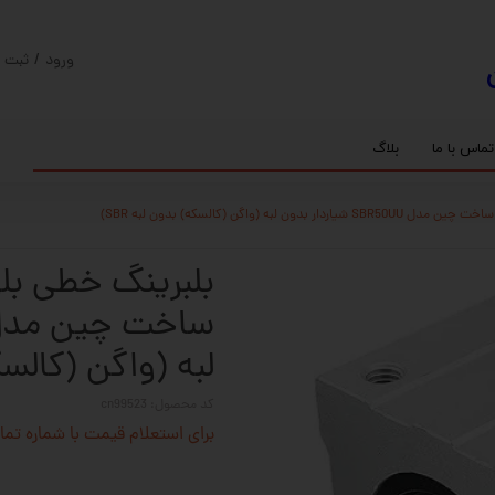
ورود
/
ثبت ن
حساب کارب
تغییر گذر و
تماس با ما
بلاگ
سفارشات
ریل
کنترلر رادونیکس
پیچ بال اسکرو
اسپیندل موتور های HQM
خروج از حس
بلبرینگ
سروو موتور
شفت پایه دار
گیربکس خورشیدی
گیربکس حلزونی
لبه (واگن (کالسکه)
کد محصول: cn99523
برای استعلام قیمت با شماره تماس 02128423501 تماس حاصل 