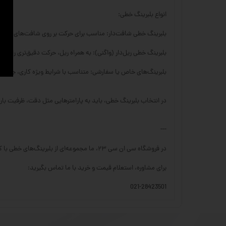
انواع بلبرینگ خطی:
بلبرینگ خطی شافت‌دار: مناسب برای حرکت بر روی شافت‌های سخت
بلبرینگ خطی ریل‌دار (واگنی): به همراه ریل، حرکت دقیق‌تری را با تحم
بلبرینگ‌های خاص یا سفارشی: متناسب با شرایط ویژه کاری، جنس‌ها 
در انتخاب بلبرینگ خطی، باید به پارامترهایی مثل دقت، ظرفیت با
---
در فروشگاه سی ان سی ۲۳، ما مجموعه‌ای از بلبرینگ‌های خطی با کیفیت بالا را برای کاربردهای مختلف صنعتی ارائه می‌دهیم.
برای مشاوره، استعلام قیمت و خرید با ما تماس بگیرید:
021-28423501