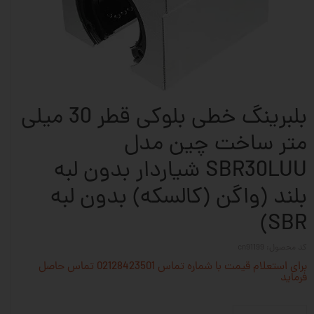
بلبرینگ خطی بلوکی قطر 30 میلی
متر ساخت چین مدل
SBR30LUU شیاردار بدون لبه
بلند (واگن (کالسکه) بدون لبه
SBR)
کد محصول: cn91199
برای استعلام قیمت با شماره تماس 02128423501 تماس حاصل
فرماید