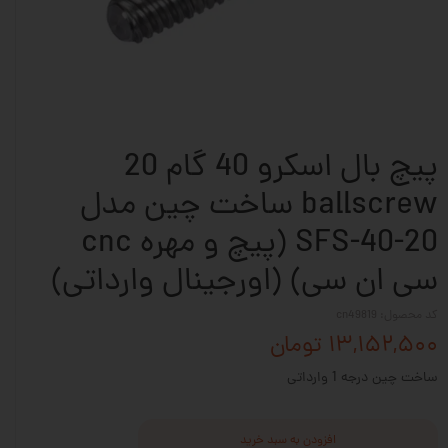
پیچ بال اسکرو 40 گام 20
ballscrew ساخت چین مدل
SFS-40-20 (پیچ و مهره cnc
سی ان سی) (اورجینال وارداتی)
کد محصول: cn49819
۱۳,۱۵۲,۵۰۰ تومان
ساخت چین درجه 1 وارداتی
افزودن به سبد خرید