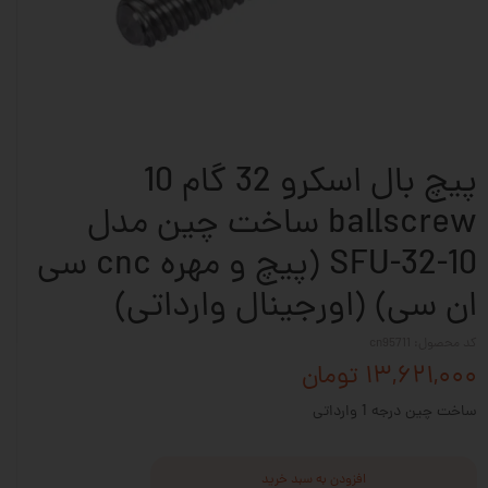
پیچ بال اسکرو 32 گام 10
ballscrew ساخت چین مدل
SFU-32-10 (پیچ و مهره cnc سی
ان سی) (اورجینال وارداتی)
کد محصول: cn95711
۱۳,۶۲۱,۰۰۰ تومان
ساخت چین درجه 1 وارداتی
افزودن به سبد خرید