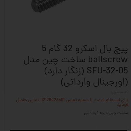
پیچ بال اسکرو 32 گام 5
ballscrew ساخت چین مدل
SFU-32-05 (زنگار دارد)
(اورجینال وارداتی)
کد محصول:
برای استعلام قیمت با شماره تماس 02128423501 تماس حاصل
فرماید
ساخت چین درجه 1 وارداتی