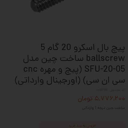
پیچ بال اسکرو 20 گام 5
ballscrew ساخت چین مدل
SFU-20-05 (پیچ و مهره cnc
سی ان سی) (اورجینال وارداتی)
کد محصول: cn96155
۵,۷۷۶,۲۰۰ تومان
ساخت چین درجه 1 وارداتی
افزودن به سبد خرید