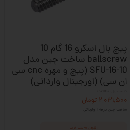
پیچ بال اسکرو 16 گام 10
ballscrew ساخت چین مدل
SFU-16-10 (پیچ و مهره cnc سی
ان سی) (اورجینال وارداتی)
کد محصول: cn47837
۲,۰۳۱,۵۰۰ تومان
ساخت چین درجه 1 وارداتی
افزودن به سبد خرید