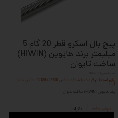
پیچ بال اسکرو قطر 20 گام 5
میلیمتر برند هایوین (HIWIN)
ساخت تایوان
کد محصول: cn53914
برای استعلام قیمت با شماره تماس 02128423501 تماس حاصل
فرماید
برند هایوین (HIWIN) ساخت تایوان
نظرات
توضیحات