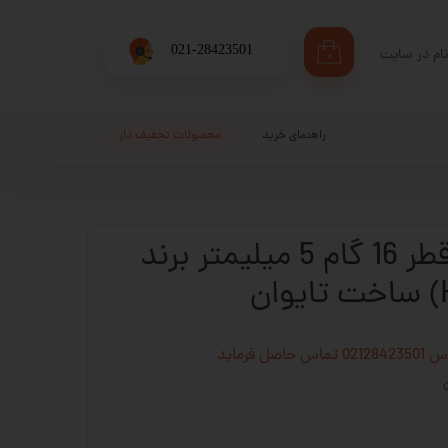
​021-28423501
ام در سایت
۰
ری من
اژه
راهنمای خرید
محصولات تحفیف دار
اب کاربری
پیچ بال اسکرو قطر 16 گام 5 میلیمتر برند
فرماید