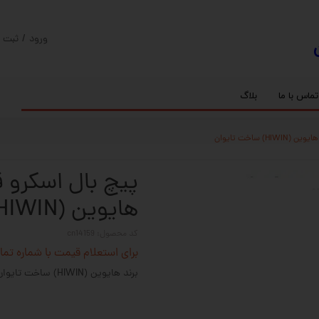
ورود
/
ثبت ن
حساب کارب
تغییر گذر و
تماس با ما
بلاگ
سفارشات
ریل
کنترلر رادونیکس
پیچ بال اسکرو
اسپیندل موتور های HQM
خروج از حس
بلبرینگ
سروو موتور
شفت پایه دار
گیربکس خورشیدی
گیربکس حلزونی
هایوین (HIWIN) ساخت تایوان
کد محصول: cn14159
برای استعلام قیمت با شماره تماس 02128423501 تماس حاصل 
برند هایوین (HIWIN) ساخت تایوان