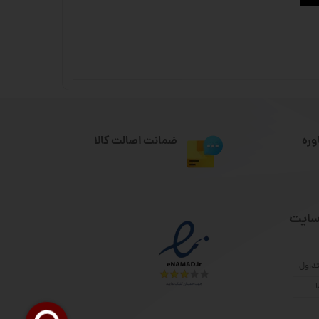
وره
ضمانت اصالت کالا
سایت
داول
ا