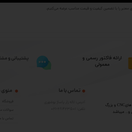
​ارائه فاکتور رسمی و
پشتیبانی و مشا
معمولی
تماس با ما
منوی 
فروشگاه
آدرس: لاله زار پاساژ بوشهری
​گروه فنی مهندسی پرشین الکترون واردکننده قطعات دستگاه هایCNC و بزرگ
تلفن: 28423501-021
سوالات مت
و... میباشد
تماس با م