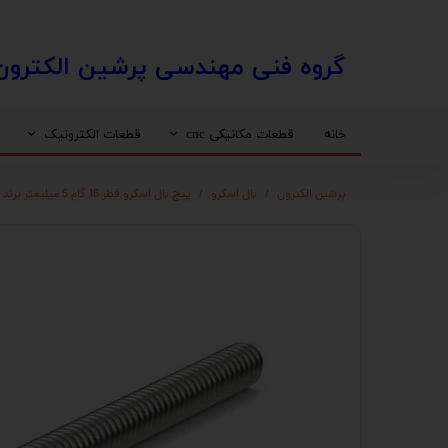
​​گروه فنی مهندسی پرشین الکترون
خانه
قطعات مکانیکی cnc
قطعات الکترونیک
واگن
درایو استپ موتور
استپ موتور
محافظ کابل (انرژی چین)
پرشین الکترون
بال اسکرو
پیچ بال اسکرو قطر 16 گام 5 میلیمتر برند هایوین (HIWIN) ساخت تایوان
مهره بال اسکرو HIWIN
اسپیندل اب خنک
اینورتر
ساپورت مهره بال اسکرو
شفت خام
دنده شانه ایی
کوپلینگ