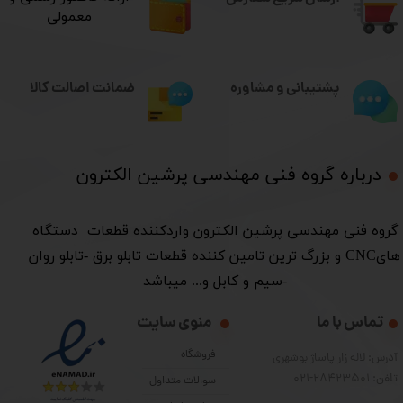
معمولی
ضمانت اصالت کالا
پشتیبانی و مشاوره
درباره گروه فنی مهندسی پرشین الکترون​​​​​​​
​گروه فنی مهندسی پرشین الکترون واردکننده قطعات دستگاه
هایCNC و بزرگ ترین تامین کننده قطعات تابلو برق -تابلو روان
-سیم و کابل و... میباشد
تماس با ما
منوی سایت
فروشگاه
آدرس: لاله زار پاساژ بوشهری
تلفن: 28423501-021
سوالات متداول