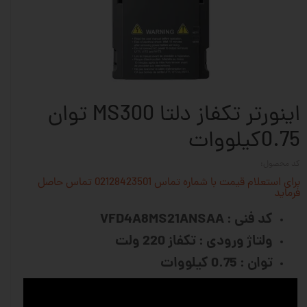
اینورتر تکفاز دلتا MS300 توان
0.75کیلووات
کد محصول:
برای استعلام قیمت با شماره تماس 02128423501 تماس حاصل
فرماید
کد فنی : VFD4A8MS21ANSAA
ولتاژ ورودی : تکفاز 220 ولت
توان : 0.75 کیلووات
1 اسب