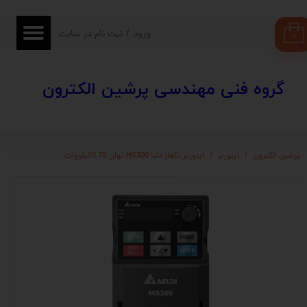
حساب کاربری من
ورود
/
ثبت نام در سایت
۰
تغییر گذر واژه
​​گروه فنی مهندسی پرشین الکترون
سفارشات
خروج از حساب کاربری
پرشین الکترون
اینورتر
اینورتر تکفاز دلتا MS300 توان 0.75کیلووات