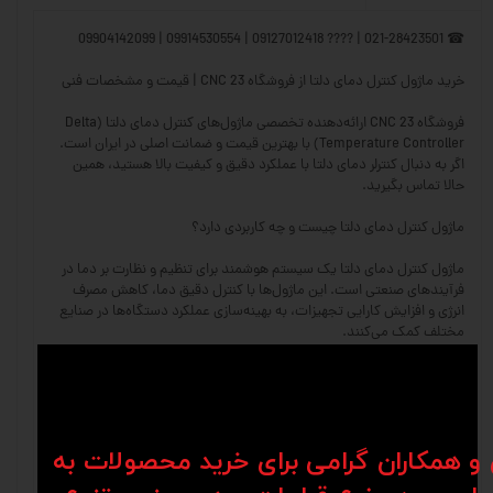
☎ 021-28423501 | ???? 09127012418 | 09914530554 | 09904142099
خرید ماژول کنترل دمای دلتا از فروشگاه CNC 23 | قیمت و مشخصات فنی
فروشگاه CNC 23 ارائه‌دهنده تخصصی ماژول‌های کنترل دمای دلتا (Delta
Temperature Controller) با بهترین قیمت و ضمانت اصلی در ایران است.
اگر به دنبال کنترلر دمای دلتا با عملکرد دقیق و کیفیت بالا هستید، همین
حالا تماس بگیرید.
ماژول کنترل دمای دلتا چیست و چه کاربردی دارد؟
ماژول کنترل دمای دلتا یک سیستم هوشمند برای تنظیم و نظارت بر دما در
فرآیندهای صنعتی است. این ماژول‌ها با کنترل دقیق دما، کاهش مصرف
انرژی و افزایش کارایی تجهیزات، به بهینه‌سازی عملکرد دستگاه‌ها در صنایع
مختلف کمک می‌کنند.
ویژگی‌های ماژول کنترل دمای دلتا
✅ کنترل دقیق دما – تنظیم و تثبیت دما با دقت بالا برای فرآیندهای صنعتی
✅ سازگاری با انواع سنسورها – پشتیبانی از سنسورهای ترموکوپل، RTD و
ن و همکاران گرامی برای خرید محصولات به
سایر حسگرهای دما
✅ کاهش مصرف انرژی – افزایش بازدهی سیستم و کاهش هزینه‌های برق