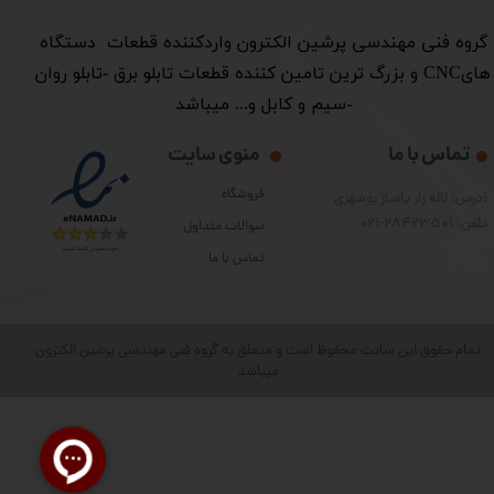
​گروه فنی مهندسی پرشین الکترون واردکننده قطعات دستگاه
هایCNC و بزرگ ترین تامین کننده قطعات تابلو برق -تابلو روان
-سیم و کابل و... میباشد
تماس با ما
منوی سایت
فروشگاه
آدرس: لاله زار پاساژ بوشهری
تلفن: 28423501-021
سوالات متداول
تماس با ما
تمام حقوق این سایت محفوظ است و متعلق به گروه فنی مهندسی پرشین الکترون
میباشد