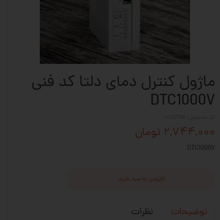
ماژول کنترل دمای دلتا کد فنی
DTC1000V
کد محصول: cn29786
۲,۷۴۴,۰۰۰ تومان
DTC1000V
افزودن به سبد خرید
نظرات
توضیحات