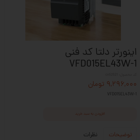
اینورتر دلتا کد فنی
VFD015EL43W-1
کد محصول: cn52521
۹,۲۹۶,۰۰۰ تومان
VFD015EL43W-1
افزودن به سبد خرید
نظرات
توضیحات