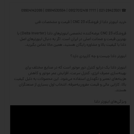
☎ 021-28423501 | ???? 09127012418 | 09914530554 | 09904142099
خرید اینورتر دلتا از فروشگاه CNC 23 | قیمت و مشخصات فنی
فروشگاه CNC 23 عرضه‌کننده تخصصی اینورترهای دلتا (Delta Inverter) با
بهترین قیمت و ضمانت اصلی در ایران است. اگر به دنبال اینورترهای اصل
دلتا با کیفیت بالا و مشاوره رایگان هستید، همین حالا تماس بگیرید.
اینورتر دلتا چیست و چه کاربردی دارد؟
اینورتر دلتا یک درایو کنترل دور موتور است که در صنایع مختلف برای
بهینه‌سازی مصرف انرژی، کنترل سرعت، افزایش عمر موتور و کاهش
هزینه‌های تعمیر و نگهداری استفاده می‌شود. این محصولات به دلیل کیفیت
بالا، کارایی عالی و قیمت مقرون‌به‌صرفه، انتخاب اول بسیاری از صنعتگران
هستند.
ویژگی‌های اینورتر دلتا
✅ کنترل دقیق سرعت موتور – امکان تنظیم سرعت متناسب با نیازهای
صنعتی
✅ کاهش مصرف انرژی – بهینه‌سازی عملکرد موتور و کاهش هزینه برق
✅ حفاظت از موتور – دارای سیستم‌های حفاظتی مانند اضافه‌بار، افت ولتاژ و