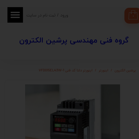
حساب کاربری من
ورود
/
ثبت نام در سایت
۰
تغییر گذر واژه
​​گروه فنی مهندسی پرشین الکترون
سفارشات
خروج از حساب کاربری
پرشین الکترون
اینورتر
اینورتر دلتا کد فنی VFD015EL43W-1