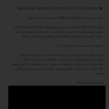
☎ 021-28423501 | ???? 09127012418 | 09914530554 | 09904142099
خرید اینورتر دلتا از فروشگاه CNC 23 | قیمت و مشخصات فنی
فروشگاه CNC 23 عرضه‌کننده تخصصی اینورترهای دلتا (Delta Inverter) با
بهترین قیمت و ضمانت اصلی در ایران است. اگر به دنبال اینورترهای اصل
دلتا با کیفیت بالا و مشاوره رایگان هستید، همین حالا تماس بگیرید.
اینورتر دلتا چیست و چه کاربردی دارد؟
اینورتر دلتا یک درایو کنترل دور موتور است که در صنایع مختلف برای
بهینه‌سازی مصرف انرژی، کنترل سرعت، افزایش عمر موتور و کاهش
هزینه‌های تعمیر و نگهداری استفاده می‌شود. این محصولات به دلیل کیفیت
بالا، کارایی عالی و قیمت مقرون‌به‌صرفه، انتخاب اول بسیاری از صنعتگران
هستند.
ویژگی‌های اینورتر دلتا
✅ کنترل دقیق سرعت موتور – امکان تنظیم سرعت متناسب با نیازهای
صنعتی
✅ کاهش مصرف انرژی – بهینه‌سازی عملکرد موتور و کاهش هزینه برق
✅ حفاظت از موتور – دارای سیستم‌های حفاظتی مانند اضافه‌بار، افت ولتاژ و