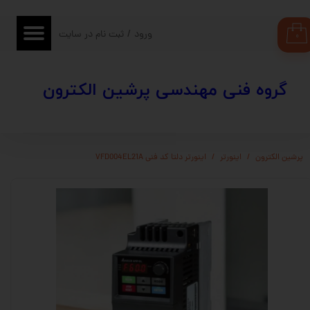
حساب کاربری من
ورود
/
ثبت نام در سایت
۰
تغییر گذر واژه
​​گروه فنی مهندسی پرشین الکترون
سفارشات
خروج از حساب کاربری
پرشین الکترون
اینورتر
اینورتر دلتا کد فنی VFD004EL21A