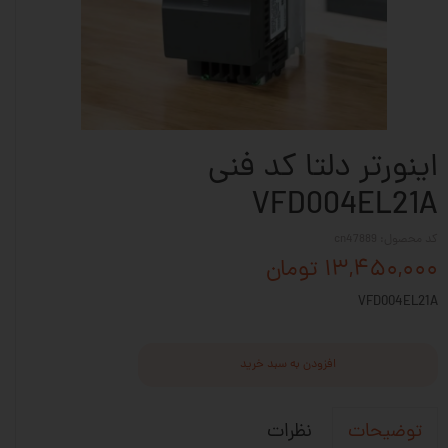
اینورتر دلتا کد فنی
VFD004EL21A
کد محصول: cn47889
۱۳,۴۵۰,۰۰۰ تومان
VFD004EL21A
افزودن به سبد خرید
نظرات
توضیحات