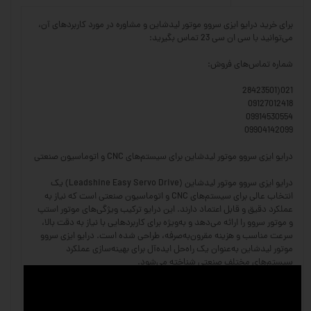
برای خرید درایو ایزی سروو موتور لیدشاین و مشاوره در مورد کاربردهای آن،
می‌توانید با سی ان سی 23 تماس بگیرید:
شماره تماس‌های فروش:
021(28423501
09127012418
09914530554
09904142099
درایو ایزی سروو موتور لیدشاین برای سیستم‌های CNC و اتوماسیون صنعتی
درایو ایزی سروو موتور لیدشاین (Leadshine Easy Servo Drive) یک
انتخاب عالی برای سیستم‌های CNC و اتوماسیون صنعتی است که نیاز به
عملکرد دقیق و قابل اعتماد دارند. این درایو ترکیب ویژگی‌های موتور استپ
و موتور سروو را ارائه می‌دهد و به‌ویژه برای کاربردهایی با نیاز به دقت بالا،
سرعت مناسب و هزینه مقرون‌به‌صرفه، طراحی شده است. درایو ایزی سروو
موتور لیدشاین به‌عنوان یک راه‌حل ایده‌آل برای بهینه‌سازی عملکرد
سیستم‌های مختلف صنعتی شناخته می‌شود.
ویژگی‌های درایو ایزی سروو موتور لیدشاین: