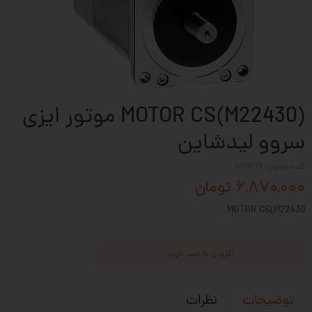
MOTOR CS(M22430) موتور ایزی
سروو لیدشاین
کد محصول: cn79173
۶,۸۷۰,۰۰۰ تومان
MOTOR CS(M22430
افزودن به سبد خرید
نظرات
توضیحات