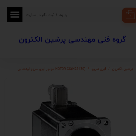
حساب کاربری من
ورود
/
ثبت نام در سایت
۰
تغییر گذر واژه
​​گروه فنی مهندسی پرشین الکترون
سفارشات
خروج از حساب کاربری
پرشین الکترون
ایزی سروو
MOTOR CS(M22430) موتور ایزی سروو لیدشاین