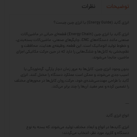
نظرات
توضیحات
انرژی گاید (Energy Guide) یا انرژی چین چیست؟
انرژی گاید یا انرژی چین (Energy Chain) قطعه‌ای حیاتی در ماشین‌آلات
صنعتی مانند دستگاه‌های CNC، چاپگرهای صنعتی، ماشین‌آلات بسته‌بندی،
و خطوط تولید اتوماتیک است. این قطعه، وظیفه‌ی هدایت، محافظت و
نظم‌بخشی به کابل‌ها و شلنگ‌هایی را دارد که در حین حرکت مکانیکی اجزای
ماشین، جابجا می‌شوند.
بدون وجود انرژی چین، کابل‌ها به مرور زمان دچار پارگی، گره‌خوردگی یا
آسیب جدی می‌شوند و ممکن است عملکرد دستگاه را مختل کنند. انرژی
گاید با طراحی مهندسی‌شده‌ی خود، حرکت روان کابل‌ها در محورهای مختلف
را تضمین کرده و عمر مفید آن‌ها را چند برابر می‌کند.
---
انواع انرژی گاید
انرژی گایدها در انواع و ابعاد مختلف تولید می‌شوند که بسته به نوع
دستگاه و کاربرد مورد نظر، انتخاب می‌گردند: