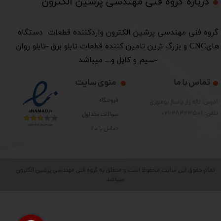
درباره گروه فنی مهندسی پرشین الکترون​​​​​​​
​گروه فنی مهندسی پرشین الکترون واردکننده قطعات دستگاه
هایCNC و بزرگ ترین تامین کننده قطعات تابلو برق -تابلو روان
-سیم و کابل و... میباشد
تماس با ما
منوی سایت
فروشگاه
آدرس: لاله زار پاساژ بوشهری
تلفن: 28423501-021
سوالات متداول
تماس با ما
تمام حقوق این سایت محفوظ است و متعلق به گروه فنی مهندسی پرشین الکترون
میباشد