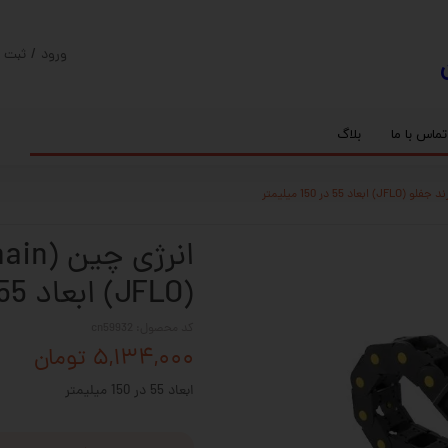
ورود
/
ثبت ن
حساب کارب
تغییر گذر و
تماس با ما
بلاگ
سفارشات
ریل
کنترلر رادونیکس
پیچ بال اسکرو
اسپیندل موتور های HQM
خروج از حس
بلبرینگ
سروو موتور
شفت پایه دار
گیربکس خورشیدی
گیربکس حلزونی
(JFLO) ابعاد 55 در 150 میلیمتر
کد محصول: cn59932
۵,۱۳۴,۰۰۰ تومان
ابعاد 55 در 150 میلیمتر