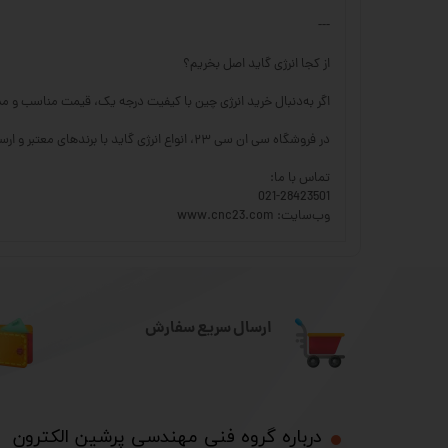
---
از کجا انرژی گاید اصل بخریم؟
اگر به‌دنبال خرید انرژی چین با کیفیت درجه یک، قیمت مناسب و مشاوره تخصصی را
در فروشگاه سی ان سی ۲۳، انواع انرژی گاید با برندهای معتبر و ارسال سریع به سراسر کشور موجود است.
تماس با ما:
021-28423501
وب‌سایت: www.cnc23.com
ارسال سریع سفارش
درباره گروه فنی مهندسی پرشین الکترون​​​​​​​