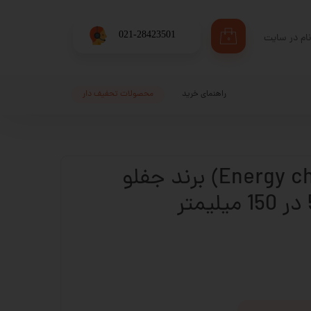
​021-28423501
ام در سایت
۰
ری من
اژه
راهنمای خرید
محصولات تحفیف دار
اب کاربری
انرژی چین (Energy chain) برند جفلو