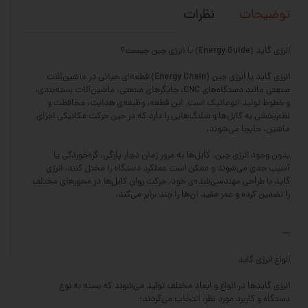
نظرات
توضیحات
انرژی گاید (Energy Guide) یا انرژی چین چیست؟
انرژی گاید یا انرژی چین (Energy Chain) قطعه‌ای حیاتی در ماشین‌آلات
صنعتی مانند دستگاه‌های CNC، چاپگرهای صنعتی، ماشین‌آلات بسته‌بندی،
و خطوط تولید اتوماتیک است. این قطعه، وظیفه‌ی هدایت، محافظت و
نظم‌بخشی به کابل‌ها و شلنگ‌هایی را دارد که در حین حرکت مکانیکی اجزای
ماشین، جابجا می‌شوند.
بدون وجود انرژی چین، کابل‌ها به مرور زمان دچار پارگی، گره‌خوردگی یا
آسیب جدی می‌شوند و ممکن است عملکرد دستگاه را مختل کنند. انرژی
گاید با طراحی مهندسی‌شده‌ی خود، حرکت روان کابل‌ها در محورهای مختلف
را تضمین کرده و عمر مفید آن‌ها را چند برابر می‌کند.
---
انواع انرژی گاید
انرژی گایدها در انواع و ابعاد مختلف تولید می‌شوند که بسته به نوع
دستگاه و کاربرد مورد نظر، انتخاب می‌گردند: