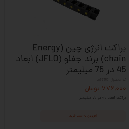
براکت انرژی چین (Energy
chain) برند جفلو (JFLO) ابعاد
45 در 75 میلیمتر
کد محصول: cn52357
۷۷۶,۰۰۰ تومان
براکت ابعاد 45 در 75 میلیمتر
افزودن به سبد خرید