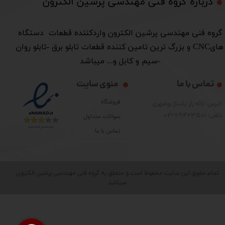
درباره گروه فنی مهندسی پرشین الکترون​​​​​​​
​گروه فنی مهندسی پرشین الکترون واردکننده قطعات دستگاه
هایCNC و بزرگ ترین تامین کننده قطعات تابلو برق -تابلو روان
-سیم و کابل و... میباشد
تماس با ما
منوی سایت
فروشگاه
آدرس: لاله زار پاساژ بوشهری
تلفن: 28423501-021
سوالات متداول
تماس با ما
تمام حقوق این سایت محفوظ است و متعلق به گروه فنی مهندسی پرشین الکترون
میباشد