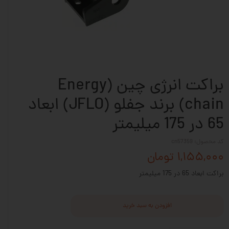
براکت انرژی چین (Energy
chain) برند جفلو (JFLO) ابعاد
65 در 175 میلیمتر
کد محصول: cn57359
۱,۱۵۵,۰۰۰ تومان
براکت ابعاد 65 در 175 میلیمتر
افزودن به سبد خرید