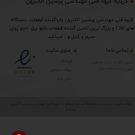
درباره گروه فنی مهندسی پرشین الکترون​​​​​​​
​گروه فنی مهندسی پرشین الکترون واردکننده قطعات دستگاه
هایCNC و بزرگ ترین تامین کننده قطعات تابلو برق -تابلو روان
-سیم و کابل و... میباشد
تماس با ما
منوی سایت
فروشگاه
آدرس: لاله زار پاساژ بوشهری
تلفن: 28423501-021
سوالات متداول
تماس با ما
تمام حقوق این سایت محفوظ است و متعلق به گروه فنی مهندسی پرشین الکترون
میباشد