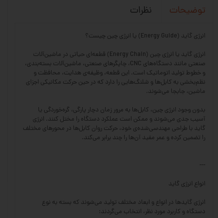
نظرات
توضیحات
انرژی گاید (Energy Guide) یا انرژی چین چیست؟
انرژی گاید یا انرژی چین (Energy Chain) قطعه‌ای حیاتی در ماشین‌آلات
صنعتی مانند دستگاه‌های CNC، چاپگرهای صنعتی، ماشین‌آلات بسته‌بندی،
و خطوط تولید اتوماتیک است. این قطعه، وظیفه‌ی هدایت، محافظت و
نظم‌بخشی به کابل‌ها و شلنگ‌هایی را دارد که در حین حرکت مکانیکی اجزای
ماشین، جابجا می‌شوند.
بدون وجود انرژی چین، کابل‌ها به مرور زمان دچار پارگی، گره‌خوردگی یا
آسیب جدی می‌شوند و ممکن است عملکرد دستگاه را مختل کنند. انرژی
گاید با طراحی مهندسی‌شده‌ی خود، حرکت روان کابل‌ها در محورهای مختلف
را تضمین کرده و عمر مفید آن‌ها را چند برابر می‌کند.
---
انواع انرژی گاید
انرژی گایدها در انواع و ابعاد مختلف تولید می‌شوند که بسته به نوع
دستگاه و کاربرد مورد نظر، انتخاب می‌گردند: