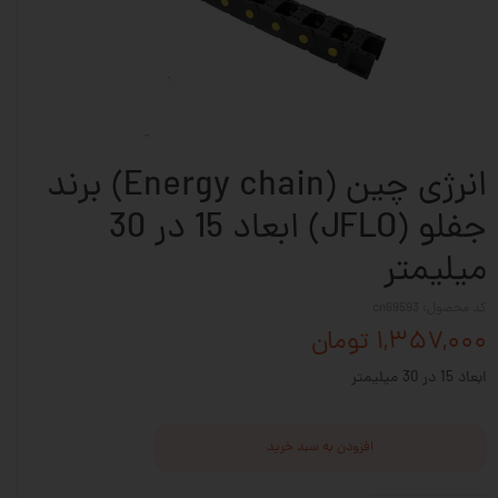
انرژی چین (Energy chain) برند
جفلو (JFLO) ابعاد 15 در 30
میلیمتر
کد محصول: cn69593
۱,۳۵۷,۰۰۰ تومان
ابعاد 15 در 30 میلیمتر
افزودن به سبد خرید