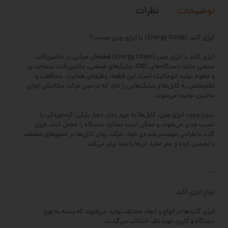
نظرات
توضیحات
انرژی گاید (Energy Guide) یا انرژی چین چیست؟
انرژی گاید یا انرژی چین (Energy Chain) قطعه‌ای حیاتی در ماشین‌آلات
صنعتی مانند دستگاه‌های CNC، چاپگرهای صنعتی، ماشین‌آلات بسته‌بندی،
و خطوط تولید اتوماتیک است. این قطعه، وظیفه‌ی هدایت، محافظت و
نظم‌بخشی به کابل‌ها و شلنگ‌هایی را دارد که در حین حرکت مکانیکی اجزای
ماشین، جابجا می‌شوند.
بدون وجود انرژی چین، کابل‌ها به مرور زمان دچار پارگی، گره‌خوردگی یا
آسیب جدی می‌شوند و ممکن است عملکرد دستگاه را مختل کنند. انرژی
گاید با طراحی مهندسی‌شده‌ی خود، حرکت روان کابل‌ها در محورهای مختلف
را تضمین کرده و عمر مفید آن‌ها را چند برابر می‌کند.
---
انواع انرژی گاید
انرژی گایدها در انواع و ابعاد مختلف تولید می‌شوند که بسته به نوع
دستگاه و کاربرد مورد نظر، انتخاب می‌گردند: