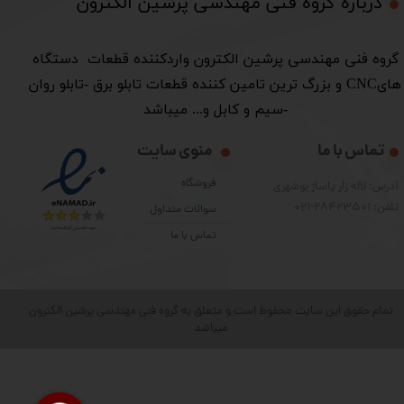
درباره گروه فنی مهندسی پرشین الکترون​​​​​​​
​گروه فنی مهندسی پرشین الکترون واردکننده قطعات دستگاه
هایCNC و بزرگ ترین تامین کننده قطعات تابلو برق -تابلو روان
-سیم و کابل و... میباشد
تماس با ما
منوی سایت
فروشگاه
آدرس: لاله زار پاساژ بوشهری
تلفن: 28423501-021
سوالات متداول
تماس با ما
تمام حقوق این سایت محفوظ است و متعلق به گروه فنی مهندسی پرشین الکترون
میباشد