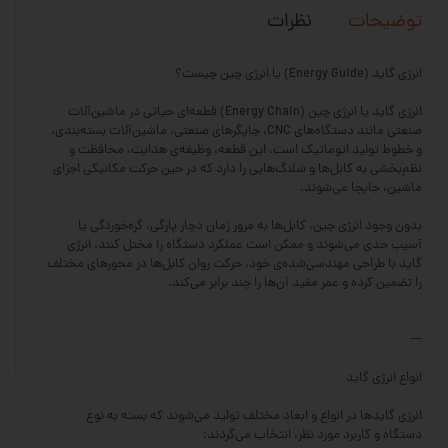
نظرات
توضیحات
انرژی گاید (Energy Guide) یا انرژی چین چیست؟
انرژی گاید یا انرژی چین (Energy Chain) قطعه‌ای حیاتی در ماشین‌آلات
صنعتی مانند دستگاه‌های CNC، چاپگرهای صنعتی، ماشین‌آلات بسته‌بندی،
و خطوط تولید اتوماتیک است. این قطعه، وظیفه‌ی هدایت، محافظت و
نظم‌بخشی به کابل‌ها و شلنگ‌هایی را دارد که در حین حرکت مکانیکی اجزای
ماشین، جابجا می‌شوند.
بدون وجود انرژی چین، کابل‌ها به مرور زمان دچار پارگی، گره‌خوردگی یا
آسیب جدی می‌شوند و ممکن است عملکرد دستگاه را مختل کنند. انرژی
گاید با طراحی مهندسی‌شده‌ی خود، حرکت روان کابل‌ها در محورهای مختلف
را تضمین کرده و عمر مفید آن‌ها را چند برابر می‌کند.
---
انواع انرژی گاید
انرژی گایدها در انواع و ابعاد مختلف تولید می‌شوند که بسته به نوع
دستگاه و کاربرد مورد نظر، انتخاب می‌گردند: