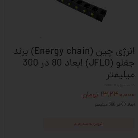
انرژی چین (Energy chain) برند
جفلو (JFLO) ابعاد 80 در 300
میلیمتر
کد محصول: cn66211
۱۳,۲۳۰,۰۰۰ تومان
ابعاد 80 در 300 میلیمتر
افزودن به سبد خرید