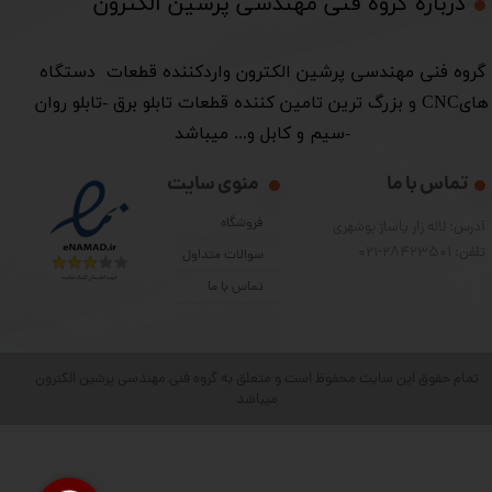
درباره گروه فنی مهندسی پرشین الکترون​​​​​​​
​گروه فنی مهندسی پرشین الکترون واردکننده قطعات دستگاه
هایCNC و بزرگ ترین تامین کننده قطعات تابلو برق -تابلو روان
-سیم و کابل و... میباشد
تماس با ما
منوی سایت
فروشگاه
آدرس: لاله زار پاساژ بوشهری
تلفن: 28423501-021
سوالات متداول
تماس با ما
تمام حقوق این سایت محفوظ است و متعلق به گروه فنی مهندسی پرشین الکترون
میباشد