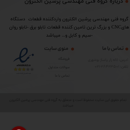
درباره گروه فنی مهندسی پرشین الکترون​​​​​​​
​گروه فنی مهندسی پرشین الکترون واردکننده قطعات دستگاه
هایCNC و بزرگ ترین تامین کننده قطعات تابلو برق -تابلو روان
-سیم و کابل و... میباشد
تماس با ما
منوی سایت
فروشگاه
آدرس: لاله زار پاساژ بوشهری
تلفن: 28423501-021
سوالات متداول
تماس با ما
تمام حقوق این سایت محفوظ است و متعلق به گروه فنی مهندسی پرشین الکترون
میباشد