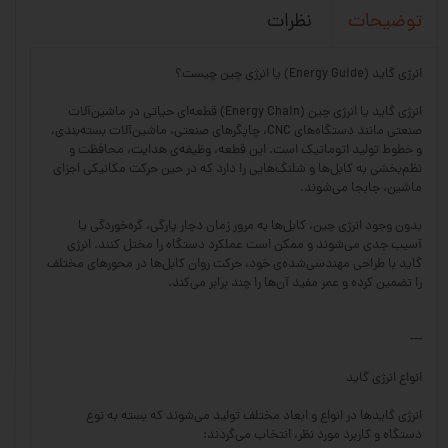
نظرات
توضیحات
انرژی گاید (Energy Guide) یا انرژی چین چیست؟
انرژی گاید یا انرژی چین (Energy Chain) قطعه‌ای حیاتی در ماشین‌آلات
صنعتی مانند دستگاه‌های CNC، چاپگرهای صنعتی، ماشین‌آلات بسته‌بندی،
و خطوط تولید اتوماتیک است. این قطعه، وظیفه‌ی هدایت، محافظت و
نظم‌بخشی به کابل‌ها و شلنگ‌هایی را دارد که در حین حرکت مکانیکی اجزای
ماشین، جابجا می‌شوند.
بدون وجود انرژی چین، کابل‌ها به مرور زمان دچار پارگی، گره‌خوردگی یا
آسیب جدی می‌شوند و ممکن است عملکرد دستگاه را مختل کنند. انرژی
گاید با طراحی مهندسی‌شده‌ی خود، حرکت روان کابل‌ها در محورهای مختلف
را تضمین کرده و عمر مفید آن‌ها را چند برابر می‌کند.
---
انواع انرژی گاید
انرژی گایدها در انواع و ابعاد مختلف تولید می‌شوند که بسته به نوع
دستگاه و کاربرد مورد نظر، انتخاب می‌گردند: