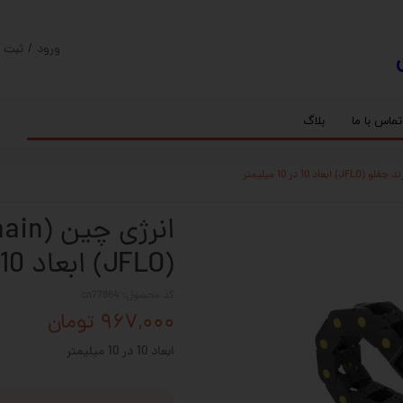
ورود
/
ثبت ن
حساب کارب
تغییر گذر و
تماس با ما
بلاگ
سفارشات
ریل
کنترلر رادونیکس
پیچ بال اسکرو
اسپیندل موتور های HQM
خروج از حس
بلبرینگ
سروو موتور
شفت پایه دار
گیربکس خورشیدی
گیربکس حلزونی
(JFLO) ابعاد 10 در 10 میلیمتر
کد محصول: cn77864
۹۶۷,۰۰۰ تومان
ابعاد 10 در 10 میلیمتر