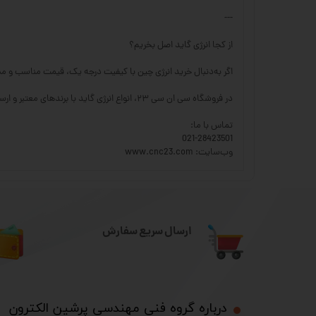
---
از کجا انرژی گاید اصل بخریم؟
اگر به‌دنبال خرید انرژی چین با کیفیت درجه یک، قیمت مناسب و مشاوره تخصصی را
در فروشگاه سی ان سی ۲۳، انواع انرژی گاید با برندهای معتبر و ارسال سریع به سراسر کشور موجود است.
تماس با ما:
021-28423501
وب‌سایت: www.cnc23.com
ارسال سریع سفارش
درباره گروه فنی مهندسی پرشین الکترون​​​​​​​