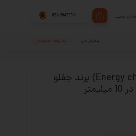
​021-28423501
ام در سایت
۰
ری من
اژه
راهنمای خرید
محصولات تحفیف دار
اب کاربری
انرژی چین (Energy chain) برند جفلو