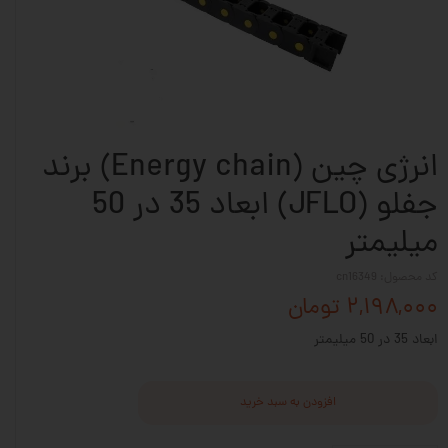
انرژی چین (Energy chain) برند
جفلو (JFLO) ابعاد 35 در 50
میلیمتر
کد محصول: cn16349
۲,۱۹۸,۰۰۰ تومان
ابعاد 35 در 50 میلیمتر
افزودن به سبد خرید