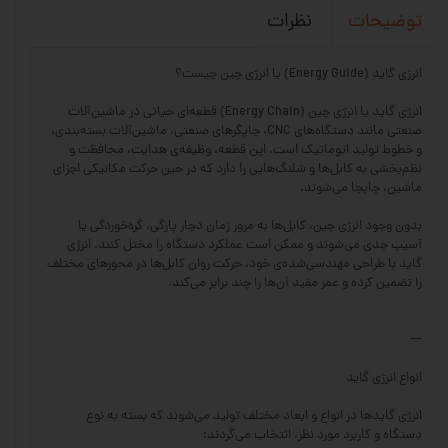
نظرات
توضیحات
انرژی گاید (Energy Guide) یا انرژی چین چیست؟
انرژی گاید یا انرژی چین (Energy Chain) قطعه‌ای حیاتی در ماشین‌آلات
صنعتی مانند دستگاه‌های CNC، چاپگرهای صنعتی، ماشین‌آلات بسته‌بندی،
و خطوط تولید اتوماتیک است. این قطعه، وظیفه‌ی هدایت، محافظت و
نظم‌بخشی به کابل‌ها و شلنگ‌هایی را دارد که در حین حرکت مکانیکی اجزای
ماشین، جابجا می‌شوند.
بدون وجود انرژی چین، کابل‌ها به مرور زمان دچار پارگی، گره‌خوردگی یا
آسیب جدی می‌شوند و ممکن است عملکرد دستگاه را مختل کنند. انرژی
گاید با طراحی مهندسی‌شده‌ی خود، حرکت روان کابل‌ها در محورهای مختلف
را تضمین کرده و عمر مفید آن‌ها را چند برابر می‌کند.
---
انواع انرژی گاید
انرژی گایدها در انواع و ابعاد مختلف تولید می‌شوند که بسته به نوع
دستگاه و کاربرد مورد نظر، انتخاب می‌گردند: