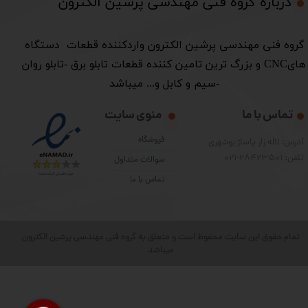
درباره گروه فنی مهندسی پرشین الکترون​​​​​​​
​گروه فنی مهندسی پرشین الکترون واردکننده قطعات دستگاه
هایCNC و بزرگ ترین تامین کننده قطعات تابلو برق -تابلو روان
-سیم و کابل و... میباشد
تماس با ما
منوی سایت
فروشگاه
آدرس: لاله زار پاساژ بوشهری
تلفن: 28423501-021
سوالات متداول
تماس با ما
تمام حقوق این سایت محفوظ است و متعلق به گروه فنی مهندسی پرشین الکترون
میباشد